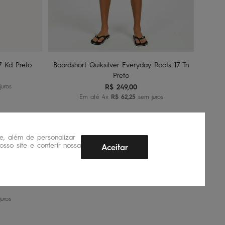
16
nho
Adicionar ao carrinho
7 Kd Preto
Boardshort Quiksilver Everyday Roots 17 Tn
Preto
uros
R$
249
,
00
Em até
4
x
R$
62
,
25
sem juros
, além de personalizar
nho
sso site e conferir nossa
Aceitar
 Panel Grafic
uros