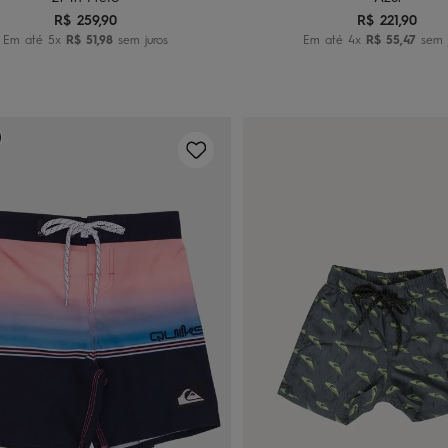
R$
259
,
90
R$
221
,
90
Em até
5
x
R$
51
,
98
sem juros
Em até
4
x
R$
55
,
47
sem j