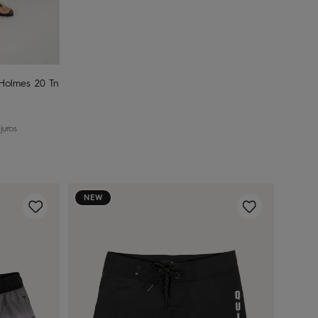
nho
 Holmes 20 Tn
uros
NEW