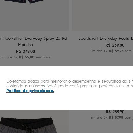
2
4
8
Adicionar ao carrinho
Adicionar ao carri
rt Quiksilver Everyday Spray 20 Kd
Boardshort Everyday Roots 1
Marinho
R$
239
,
00
R$
279
,
00
Em até
4
x
R$
59
,
75
sem j
Em até
5
x
R$
55
,
80
sem juros
16
Coletamos dados para melhorar o desempenho e segurança do site
Adicionar ao carri
conteúdo e anúncios. Você pode configurar suas preferências em no
Política de privacidade
.
Boardshort Quiksilver Everyday
20 Tn Azul
R$
289
,
90
Em até
5
x
R$
57
,
98
sem j