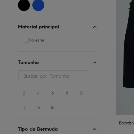
Material principal
Poliéster
Tamanho
2
4
6
8
10
12
14
16
Boardsh
Tipo de Bermuda