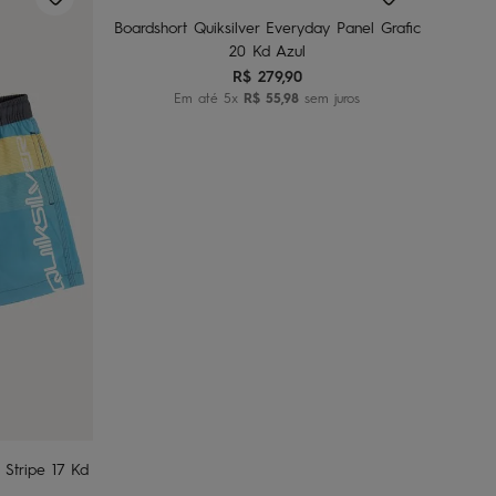
Boardshort Quiksilver Everyday Panel Grafic
20 Kd Azul
R$
279
,
90
Em até
5
x
R$
55
,
98
sem juros
nho
 Stripe 17 Kd