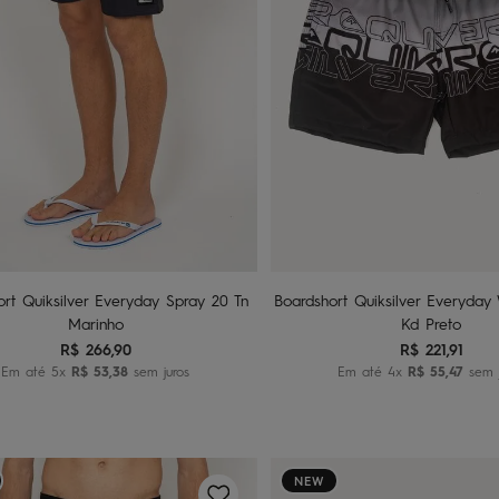
10
14
16
2
6
8
Adicionar ao carrinho
Adicionar ao carri
ort Quiksilver Everyday Spray 20 Tn
Boardshort Quiksilver Everyday
Marinho
Kd Preto
R$
266
,
90
R$
221
,
91
Em até
5
x
R$
53
,
38
sem juros
Em até
4
x
R$
55
,
47
sem j
NEW