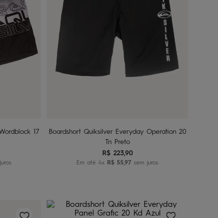
14
16
nho
Adicionar ao carrinho
 Wordblock 17
Boardshort Quiksilver Everyday Operation 20
Tn Preto
R$
223
,
90
uros
Em até
4
x
R$
55
,
97
sem juros
2
4
Adicionar ao carrinho