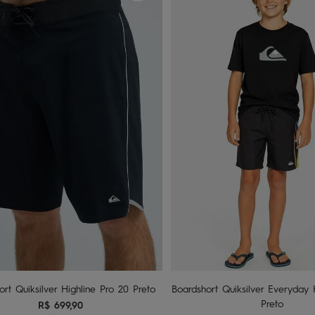
chinelo
9
º
calça
10
º
40
42
44
46
48
2
4
6
Adicionar ao carrinho
Adicionar ao carri
ort Quiksilver Highline Pro 20 Preto
Boardshort Quiksilver Everyday
Preto
R$
699
,
90