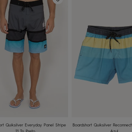
10
16
4
8
Adicionar ao carrinho
Adicionar ao carri
rt Quiksilver Everyday Panel Stripe
Boardshort Quiksilver Reconnect
21 Tn Preto
Azul