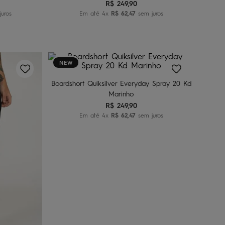
R$
249
,
90
uros
Em até
4
x
R$
62
,
47
sem juros
2
4
6
Adicionar ao carrinho
NEW
Boardshort Quiksilver Everyday Spray 20 Kd
Marinho
R$
249
,
90
Em até
4
x
R$
62
,
47
sem juros