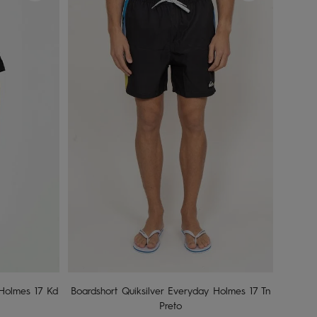
8
10
12
14
16
nho
Adicionar ao carrinho
 Holmes 17 Kd
Boardshort Quiksilver Everyday Holmes 17 Tn
Preto