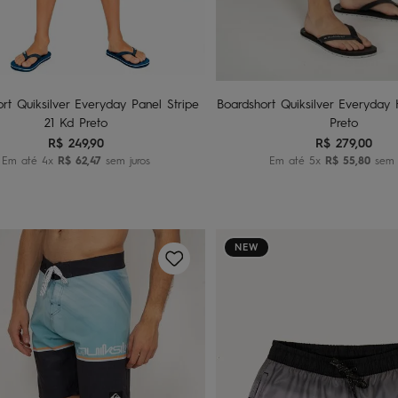
2
4
6
8
10
14
16
Adicionar ao carrinho
Adicionar ao carri
rt Quiksilver Everyday Panel Stripe
Boardshort Quiksilver Everyday
21 Kd Preto
Preto
R$
249
,
90
R$
279
,
00
Em até
4
x
R$
62
,
47
sem juros
Em até
5
x
R$
55
,
80
sem j
NEW