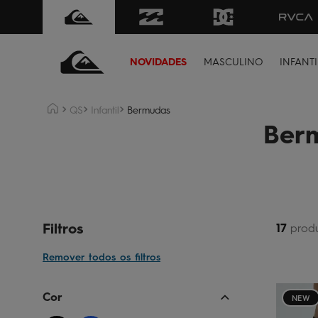
FRETE GRÁTIS
para todo Brasil 
NOVIDADES
MASCULINO
INFANTI
QS
Infantil
Bermudas
Berm
Filtros
17
prod
Cor Filtro
NEW