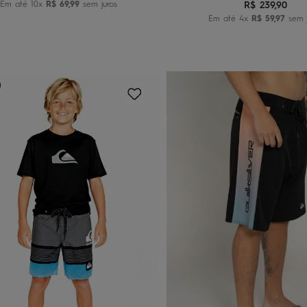
Em até
10
x
R$
69
,
99
sem juros
R$
239
,
90
Em até
4
x
R$
59
,
97
sem j