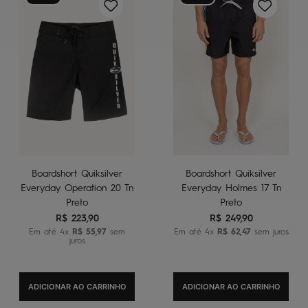
Boardshort Quiksilver
Boardshort Quiksilver
Everyday Operation 20 Tn
Everyday Holmes 17 Tn
Preto
Preto
R$
223
,
90
R$
249
,
90
Em até
4
x
R$
55
,
97
sem
Em até
4
x
R$
62
,
47
sem juros
juros
ADICIONAR AO CARRINHO
ADICIONAR AO CARRINHO