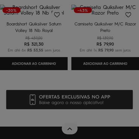
-30%
-43%
Boardshort Quiksilver Saturn
Camiseta Quiksilver M/C Razor
Volley 18 Nb Royal
Preto
R$
459
,
00
R$
139
,
90
R$
321
,
30
R$
79
,
90
Em até
6
x
R$
53
,
55
sem juros
Em até
1
x
R$
79
,
90
sem juros
ADICIONAR AO CARRINHO
ADICIONAR AO CARRINHO