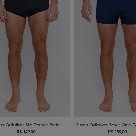
chinelo
9
º
calça
10
º
P
M
G
P
M
Adicionar ao carrinho
Adicionar ao carri
a Quiksilver Slip Transfer Preto
Sunga Quiksilver Boxer Omni 
R$
149
,
00
R$
159
,
00