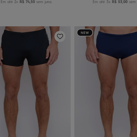
Em até
2
x
R$
74
,
50
sem juros
Em até
3
x
R$
53
,
00
sem j
NEW
P
P
M
G
G