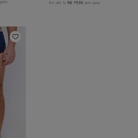
uros
Em até
1
x
R$
79
,
50
sem juros
G