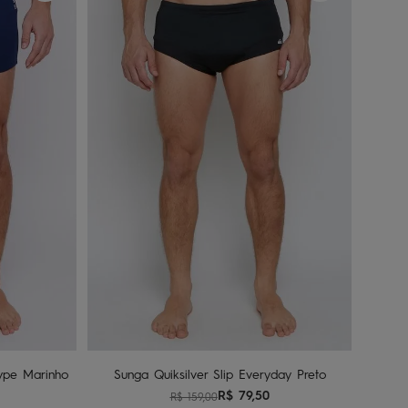
P
nho
Adicionar ao carrinho
Type Marinho
Sunga Quiksilver Slip Everyday Preto
R$
79
,
50
R$
159
,
00