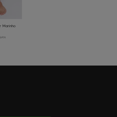
nho
er Marinho
uros