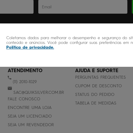
Coletamos dados para melhorar o desempenho e segurança do site
conteúdo e anúncios. Você pode configurar suas preferências em no
Política de privacidade
.
ATENDIMENTO
AJUDA E SUPORTE
PERGUNTAS FREQUENTES
(11) 2010-1029
CUPOM DE DESCONTO
SAC@QUIKSILVER.COM.BR
STATUS DO PEDIDO
FALE CONOSCO
TABELA DE MEDIDAS
ENCONTRE UMA LOJA
SEJA UM LICENCIADO
SEJA UM REVENDEDOR