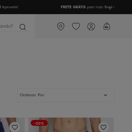
a todo Brasil nas compras acima de R$499 | Consulte as Regras
ndo?
Ordenar Por
-50%