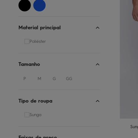
Material principal
Poliéster
Tamanho
P
M
G
GG
Tipo de roupa
Sunga
Sung
Faixas de preço