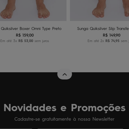
Adicionar ao carrinho
Adicionar ao carri
Quiksilver Boxer Omni Type Preto
Sunga Quiksilver Slip Transf
R$
159
,
00
R$
149
,
90
Em até
3
x
R$
53
,
00
sem juros
Em até
2
x
R$
74
,
95
sem j
Novidades e Promoções
Cadastre-se gratuitamente à nossa Newsletter