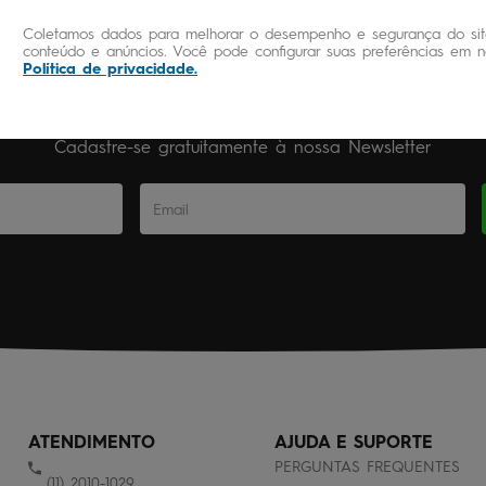
Coletamos dados para melhorar o desempenho e segurança do site
conteúdo e anúncios. Você pode configurar suas preferências em no
Política de privacidade
.
Novidades e Promoções
Cadastre-se gratuitamente à nossa Newsletter
ATENDIMENTO
AJUDA E SUPORTE
PERGUNTAS FREQUENTES
(11) 2010-1029