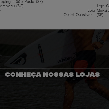
pping – São Paulo (SP)                                      
amboriú (SC)                                           Loja 
)                                                   Loja Quiksi
                                      Outlet Quiksilver - (SP)   