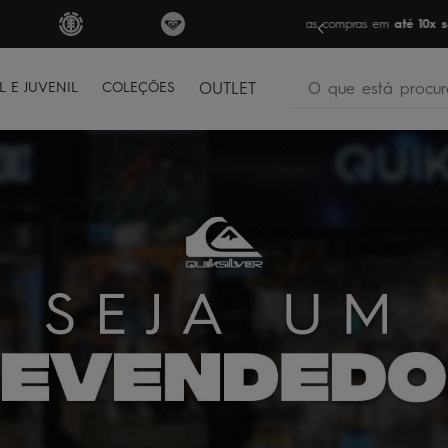
FRETE GRÁTIS
par
O que está procura
L E JUVENIL
COLEÇÕES
OUTLET
termos mais buscados
bone
1
º
moletom
2
º
camiseta
3
º
regata
4
º
bermuda
5
º
óculos
6
º
jaqueta
7
º
boardshort
8
º