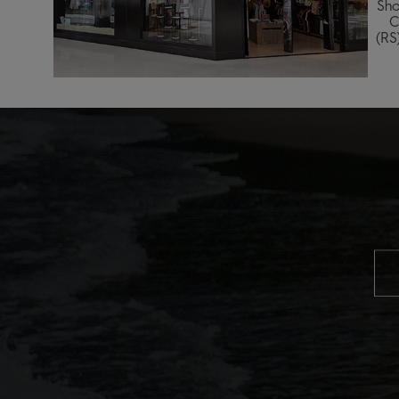
Sho
C
(RS
   