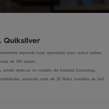
chinelo
9
º
calça
10
º
 Quiksilver
idamente expandiu suas operações para outros países;

ais de 100 países;

sendo diversas no modelo de franquia (Licensing);

modalidades, somando mais de 20 títulos mundiais de Surf 