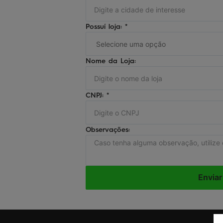
Possuí loja: *
Nome da Loja:
CNPJ: *
Observações:
Enviar