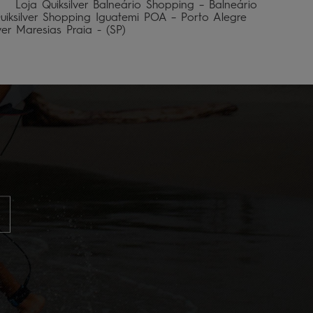
    Loja Quiksilver Balneário Shopping – Balneário 
Quiksilver Shopping Iguatemi POA – Porto Alegre 
lver Maresias Praia - (SP)                            
                                                      