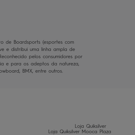
to de Boardsports (esportes com
ve e distribui uma linha ampla de
. Reconhecido pelos consumidores por
aia e para os adeptos da natureza,
owboard, BMX, entre outros.
                                   Loja Quiksilver 
                       Loja Quiksilver Mooca Plaza 