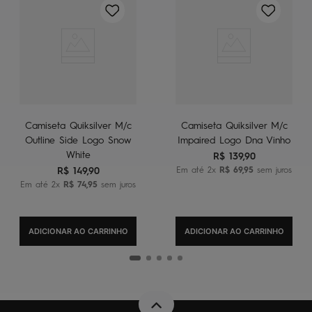
Camiseta Quiksilver M/c
Camiseta Quiksilver M/c
Outline Side Logo Snow
Impaired Logo Dna Vinho
White
R$
139
,
90
R$
149
,
90
Em até
2
x
R$
69
,
95
sem juros
Em até
2
x
R$
74
,
95
sem juros
ADICIONAR AO CARRINHO
ADICIONAR AO CARRINHO