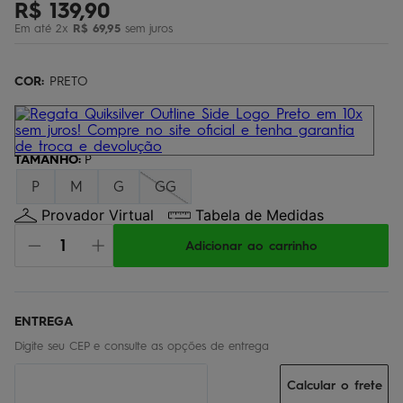
R$
139
,
90
bermuda
5
º
Em até
2
x
R$
69
,
95
sem juros
óculos
6
º
jaqueta
COR:
7
PRETO
º
boardshort
8
º
chinelo
9
º
TAMANHO
:
P
calça
10
º
P
M
G
GG
Provador Virtual
Tabela de Medidas
Adicionar ao carrinho
Calcular o frete