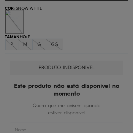
bermuda
5
º
COR
:
SNOW WHITE
óculos
6
º
jaqueta
7
º
TAMANHO
boardshort
:
P
8
º
P
M
G
GG
chinelo
9
º
calça
10
º
PRODUTO INDISPONÍVEL
Este produto não está disponível no
momento
Quero que me avisem quando
estiver disponível