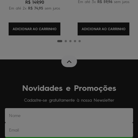
R$
149
,
90
Em até
3
x
R$
59
,
96
sem juros
Em até
2
x
R$
74
,
95
sem juros
ADICIONAR AO CARRINHO
ADICIONAR AO CARRINHO
Novidades e Promoções
Cadastre-se gratuitamente à nossa Newsletter