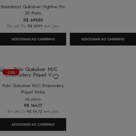
Boardshort Quiksilver Highline Pro
20 Preto
R$
699
,
90
Em até
10
x
R$
69
,
99
sem juros
ADICIONAR AO CARRINHO
ADICIONAR AO CARRINHO
-25%
Polo Quiksilver M/C Embroidery
Piquet Vinho
R$
218
,
90
R$
164
,
17
Em até
3
x
R$
54
,
72
sem juros
ADICIONAR AO CARRINHO