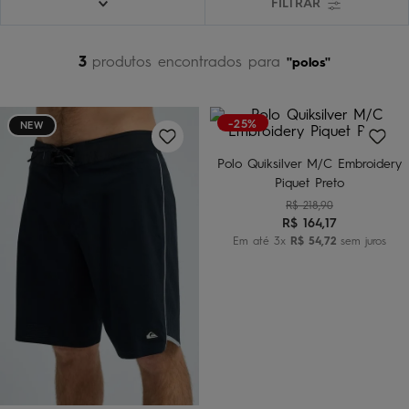
FILTRAR
bermuda
5
º
óculos
6
º
3
produtos
polos
jaqueta
7
º
boardshort
8
º
-25%
NEW
chinelo
9
º
Polo Quiksilver M/C Embroidery
calça
10
º
Piquet Preto
R$
218
,
90
R$
164
,
17
Em até
3
x
R$
54
,
72
sem juros