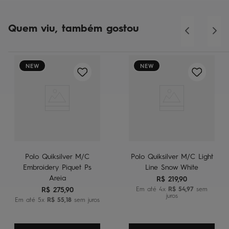
Quem viu, também gostou
NEW
NEW
Polo Quiksilver M/C
Polo Quiksilver M/C Light
Embroidery Piquet Ps
Line Snow White
Areia
R$
219
,
90
R$
275
,
90
Em até
4
x
R$
54
,
97
sem
juros
Em até
5
x
R$
55
,
18
sem juros