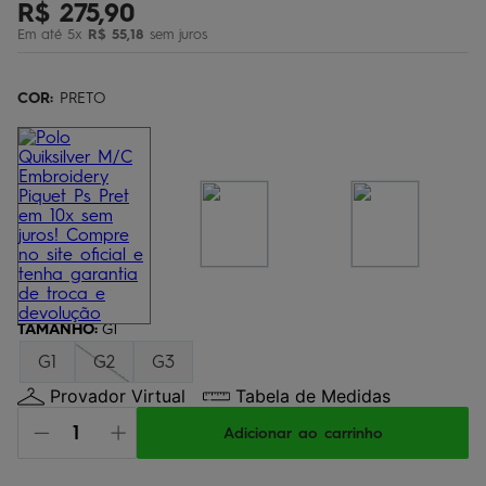
R$
275
,
90
bermuda
5
º
Em até
5
x
R$
55
,
18
sem juros
óculos
6
º
jaqueta
COR:
7
PRETO
º
boardshort
8
º
chinelo
9
º
calça
10
º
TAMANHO
:
G1
G1
G2
G3
Provador Virtual
Tabela de Medidas
Adicionar ao carrinho