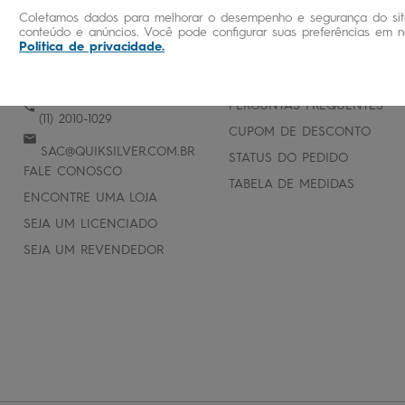
Coletamos dados para melhorar o desempenho e segurança do site
conteúdo e anúncios. Você pode configurar suas preferências em no
Política de privacidade
.
ATENDIMENTO
AJUDA E SUPORTE
PERGUNTAS FREQUENTES
(11) 2010-1029
CUPOM DE DESCONTO
SAC@QUIKSILVER.COM.BR
STATUS DO PEDIDO
FALE CONOSCO
TABELA DE MEDIDAS
ENCONTRE UMA LOJA
SEJA UM LICENCIADO
SEJA UM REVENDEDOR