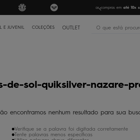
FRETE GRÁTIS
par
O que está procura
L E JUVENIL
COLEÇÕES
OUTLET
termos mais buscados
bone
1
º
moletom
2
º
camiseta
3
º
s-de-sol-quiksilver-nazare-p
bermuda
4
º
regata
5
º
óculos
6
º
ão encontramos nenhum resultado para sua bus
jaqueta
7
º
Verifique se a palavra foi digitada corretamente
boardshort
8
º
Tente palavras menos específicas