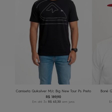
G1
G2
G3
Adicionar ao carrinho
A
Camiseta Quiksilver M/c Big New Tour Ps Preto
Boné Q
R$
189
,
90
Em até
3
x
R$
63
,
30
sem juros
E