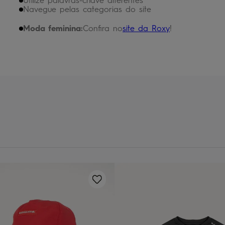
Utilize palavras-chave diferentes
chinelo
9
º
Navegue pelas categorias do site
calça
10
º
Moda feminina:
Confira no
site da Roxy
!