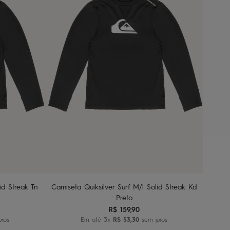
2
4
6
8
nho
Adicionar ao carrinho
id Streak Tn
Camiseta Quiksilver Surf M/l Solid Streak Kd
Preto
R$
159
,
90
uros
Em até
3
x
R$
53
,
30
sem juros