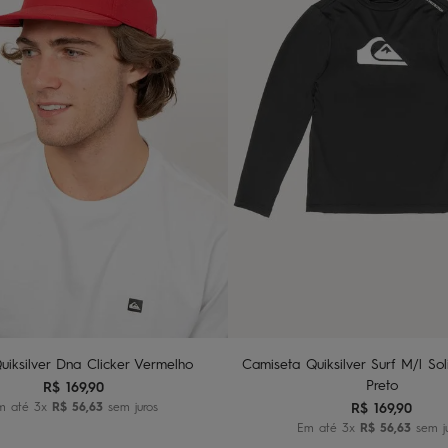
U
10
12
14
dicionar ao carrinho
Adicionar ao carri
uiksilver Dna Clicker Vermelho
Camiseta Quiksilver Surf M/l Sol
Preto
R$
169
,
90
m até
3
x
R$
56
,
63
sem juros
R$
169
,
90
Em até
3
x
R$
56
,
63
sem j