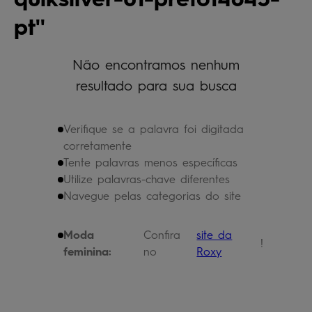
bermuda
5
º
pt
óculos
6
º
jaqueta
Não encontramos nenhum
7
º
resultado para sua busca
boardshort
8
º
chinelo
9
º
Verifique se a palavra foi digitada
calça
10
º
corretamente
Tente palavras menos específicas
Utilize palavras-chave diferentes
Navegue pelas categorias do site
Moda
Confira
site da
!
feminina:
no
Roxy