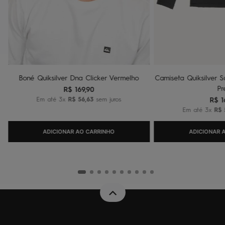
Boné Quiksilver Dna Clicker Vermelho
Camiseta Quiksilver Su
Pr
R$
169
,
90
Em até
3
x
R$
56
,
63
sem juros
R$
1
Em até
3
x
R$
ADICIONAR AO CARRINHO
ADICIONAR 