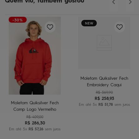
Quem viu, também gostou
-30%
NEW
Moletom Quiksilver Fech
Embroidery Caqui
R$
369
,
90
R$
258
,
93
Moletom Quiksilver Fech
Em até
5
x
R$
51
,
78
sem juros
Comp Logo Vermelho
R$
409
,
00
R$
286
,
30
Em até
5
x
R$
57
,
26
sem juros