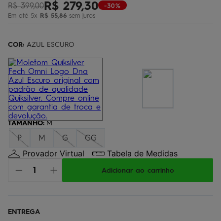
R$
279
,
30
R$
399
,
00
-30%
bermuda
5
º
Em até
5
x
R$
55
,
86
sem juros
óculos
6
º
jaqueta
COR:
7
AZUL ESCURO
º
boardshort
8
º
chinelo
9
º
calça
10
º
TAMANHO
:
M
P
M
G
GG
Provador Virtual
Tabela de Medidas
Adicionar ao carrinho