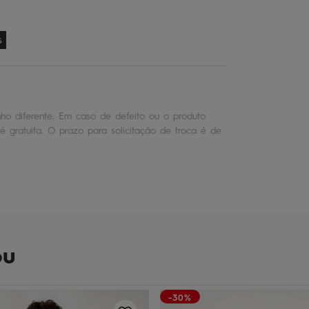
s
o diferente. Em caso de defeito ou o produto
é gratuita. O prazo para solicitação de troca é de
ou
-30%