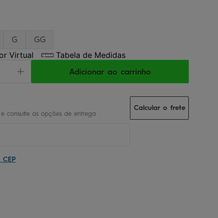
G
GG
r Virtual
Tabela de Medidas
Adicionar ao carrinho
Calcular o frete
u CEP