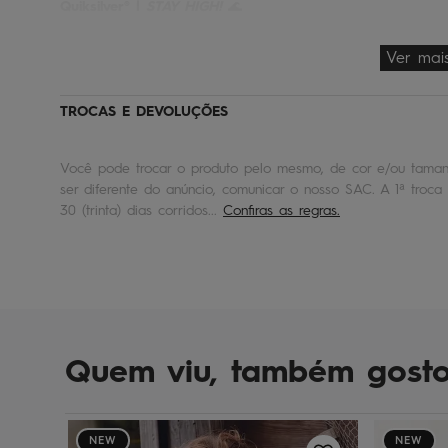
Quiksilver® |
STAY HIGH!
🌊
Ver mai
TROCAS E DEVOLUÇÕES
Você pode trocar o produto pelo mesmo, de cor e/ou tamanh
ser diferente do anúncio, comunicar o nosso SAC. A 1ª troca 
30 (trinta) dias corridos...
Confiras as regras.
Quem viu, também gost
NEW
NEW
Branco