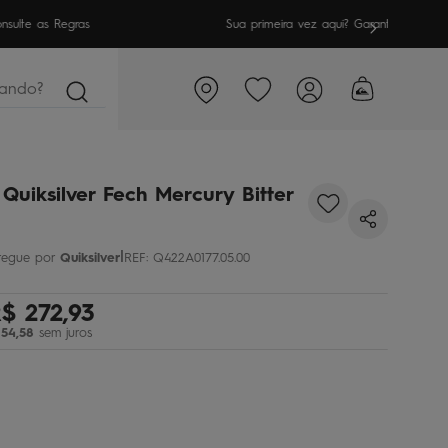
meira vez aqui? Garanta
10% OFF
em sua 1ª compra
ndo?
Quiksilver Fech Mercury Bitter
|
Quiksilver
REF
:
Q422A0177.05.00
R$
272
,
93
54
,
58
sem juros