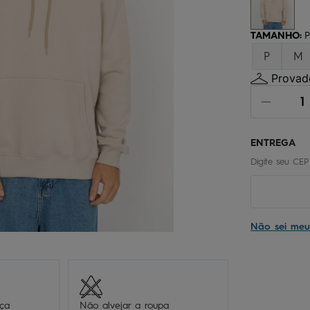
chinelo
9
º
calça
10
º
TAMANHO
:
P
P
M
Provado
Não sei me
eça
Não alvejar a roupa