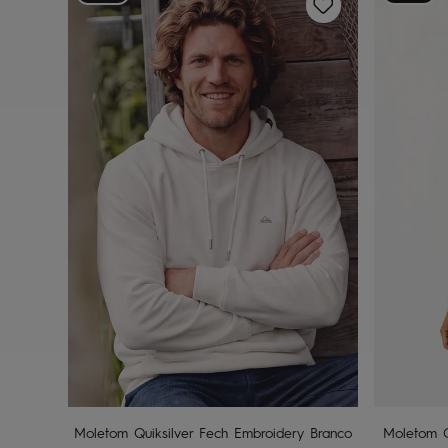
P
M
G
GG
Adicionar ao carrinho
A
Moletom Quiksilver Fech Embroidery Branco
Moletom Q