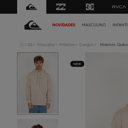
FRETE GRÁTIS
para todo Brasil 
NOVIDADES
MASCULINO
INFANTI
QS
Masculino
Moletom
Canguru
Moletom Quiksil
NEW