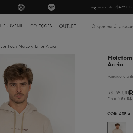
nas compras acima de R$499 | Consulte as Regras
Sua pri
O que está procura
L E JUVENIL
COLEÇÕES
OUTLET
termos mais buscados
ver Fech Mercury Bitter Areia
bone
1
º
Moletom 
moletom
2
º
Areia
camiseta
3
º
bermuda
4
º
regata
5
º
R$
389
,
90
Em até
5
x
R$
óculos
6
º
jaqueta
7
º
COR:
AREIA
boardshort
8
º