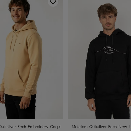
P
M
G
GG
P
M
G
GG
dicionar ao carrinho
Adicionar ao carrin
uiksilver Fech Embroidery Caqui
Moletom Quiksilver Fech New Li