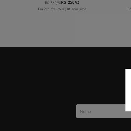
R$
258
,
93
R$
369
,
90
Em até
5
x
R$
51
,
78
sem juros
E