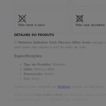
Não lavar a seco
Não usar secadora
DETALHES DO PRODUTO
O
Moletom Quiksilver Fech Mercury Bitter Areia
carrega o
para quem não separa o surf do estilo de vida.
Especificações
Tipo de Produto:
Moletom
Linha:
Mercury Bitter
Numeração:
Adulto
Cor:
Areia
Confira a linha completa de
Moletom
original da Quiksilver!
Você está na
loja online oficial
da Quiksilver. Aqui, você en
compromisso que só a Quiksilver tem a oferecer!