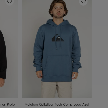
P
M
G
GG
ho
Adicionar ao carrinho
nes Preto
Moletom Quiksilver Fech Comp Logo Azul