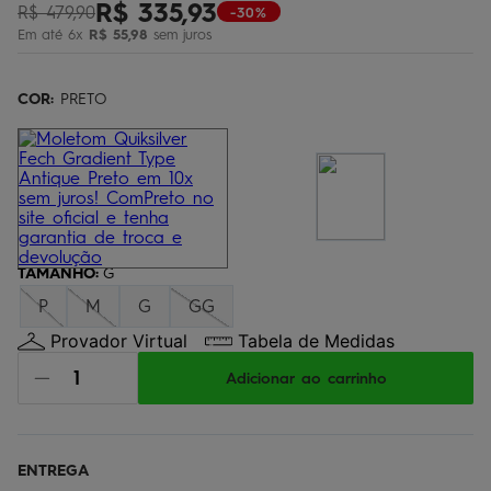
R$
335
,
93
R$
479
,
90
-30%
óculos
5
º
Em até
6
x
R$
55
,
98
sem juros
jaqueta
6
º
bermuda
COR:
7
PRETO
º
boardshort
8
º
chinelo
9
º
calça
10
º
TAMANHO
:
G
P
M
G
GG
Provador Virtual
Tabela de Medidas
Adicionar ao carrinho