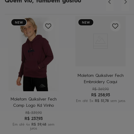
Quem viu, também gostou
NEW
NEW
Moletom Quiksilver Fech
Embroidery Caqui
R$
369
,
90
R$
258
,
93
Moletom Quiksilver Fech
Em até
5
x
R$
51
,
78
sem juros
Comp Logo Kd Vinho
R$
339
,
90
R$
237
,
93
Em até
4
x
R$
59
,
48
sem
juros