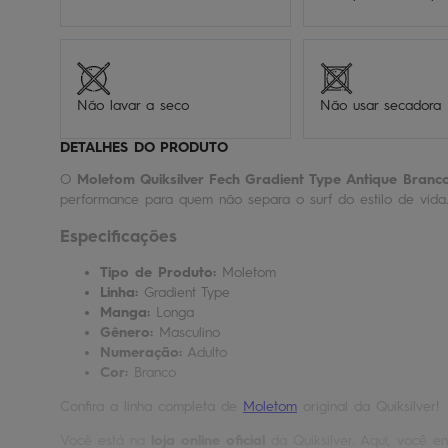
Não lavar a seco
Não usar secadora
DETALHES DO PRODUTO
O
Moletom Quiksilver Fech Gradient Type Antique Branc
performance para quem não separa o surf do estilo de vida
Especificações
Tipo de Produto:
Moletom
Linha:
Gradient Type
Manga:
Longa
Gênero:
Masculino
Numeração:
Adulto
Cor:
Branco
Confira a linha completa de
Moletom
original da Quiksilver!
Você está na
loja online oficial
da Quiksilver. Aqui, você en