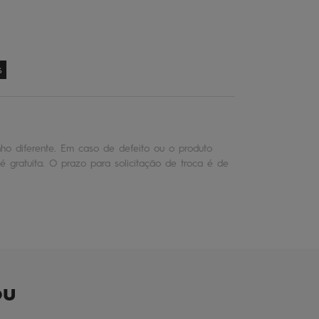
s
o diferente. Em caso de defeito ou o produto
é gratuita. O prazo para solicitação de troca é de
ou