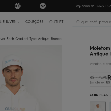
nas compras acima de R$499 | Consulte as Regras
Sua pri
O que está procura
L E JUVENIL
COLEÇÕES
OUTLET
termos mais buscados
lver Fech Gradient Type Antique Branco
bone
1
º
Moletom 
moletom
2
º
Antique
camiseta
3
º
regata
4
º
R
bermuda
5
º
R$
479
,
90
Em até
6
x
R$
óculos
6
º
jaqueta
7
º
COR:
BRAN
boardshort
8
º