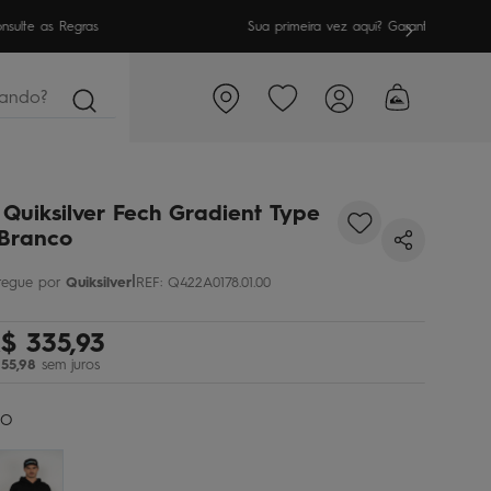
meira vez aqui? Garanta
10% OFF
em sua 1ª compra
ndo?
Quiksilver Fech Gradient Type
 Branco
|
Quiksilver
REF
:
Q422A0178.01.00
$
335
,
93
55
,
98
sem juros
CO