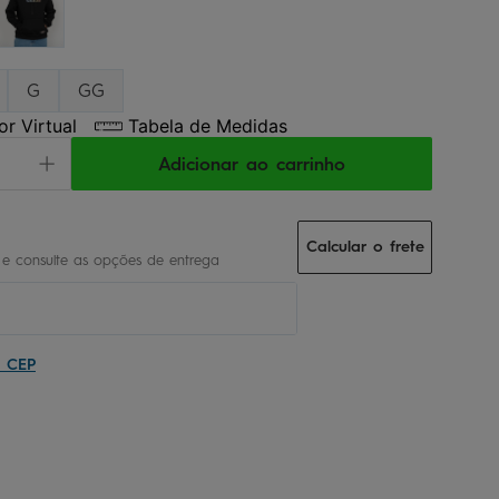
G
GG
r Virtual
Tabela de Medidas
Adicionar ao carrinho
Calcular o frete
u CEP