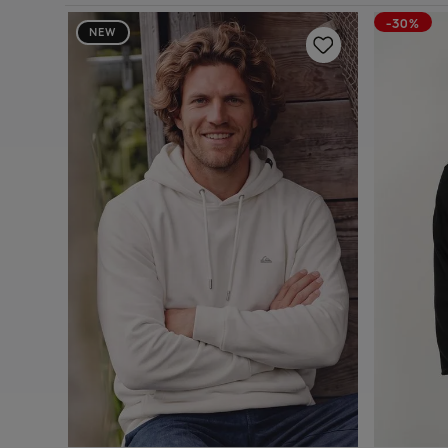
-30%
NEW
 Fc 305G
P
M
G
GG
Adicionar ao carrinho
A