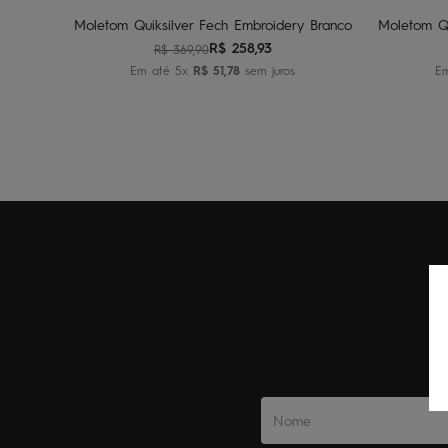
Moletom Quiksilver Fech Embroidery Branco
Moletom Qu
R$
258
,
93
R$
369
,
90
Em até
5
x
R$
51
,
78
sem juros
E