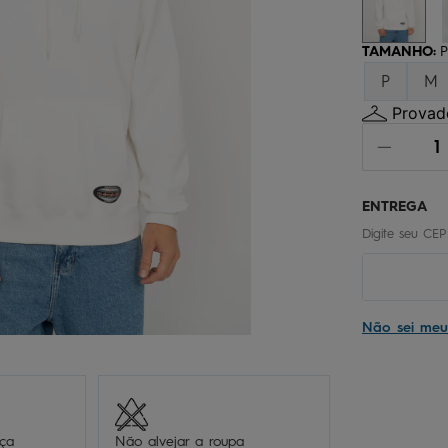
chinelo
9
º
calça
10
º
TAMANHO
:
P
P
M
Provado
Não sei me
eça
Não alvejar a roupa