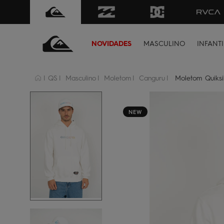
FRETE GRÁTIS
para todo Brasil 
NOVIDADES
MASCULINO
INFANTI
QS
Masculino
Moletom
Canguru
Moletom Quiksi
NEW