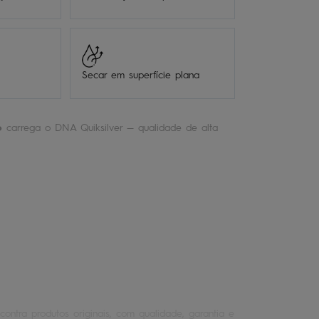
Secar em superfície plana
o
carrega o DNA Quiksilver — qualidade de alta
.
contra produtos originais, com qualidade, garantia e