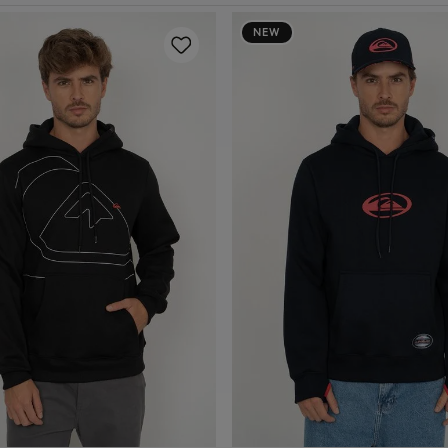
NEW
P
M
G
GG
P
M
G
GG
dicionar ao carrinho
Adicionar ao carrin