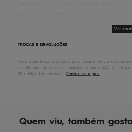
compromisso que só a Quiksilver tem a oferecer!
Quiksilver® |
STAY HIGH!
🌊
Ver mai
TROCAS E DEVOLUÇÕES
Você pode trocar o produto pelo mesmo, de cor e/ou tamanh
ser diferente do anúncio, comunicar o nosso SAC. A 1ª troca 
30 (trinta) dias corridos...
Confiras as regras.
Quem viu, também gost