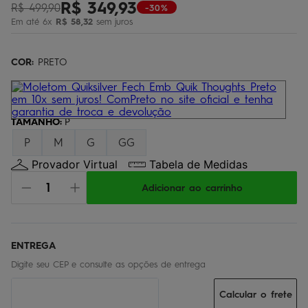
R$
349
,
93
R$
499
,
90
-30%
bermuda
5
º
Em até
6
x
R$
58
,
32
sem juros
óculos
6
º
jaqueta
COR:
7
PRETO
º
boardshort
8
º
chinelo
9
º
TAMANHO
:
P
calça
10
º
P
M
G
GG
Provador Virtual
Tabela de Medidas
Adicionar ao carrinho
Calcular o frete