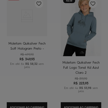
NEW
Moletom Quiksilver Fech
Soft Hologram Preto -
R$
499
,
90
R$
349
,
93
Moletom Quiksilver Fech
Em até
6
x
R$
58
,
32
sem
juros
Full Logo Tonal Kd Azul
Claro 2
R$
319
,
90
R$
223
,
93
Em até
4
x
R$
55
,
98
sem
juros
ADICIONAR AO CARRINHO
ADICIONAR AO CARRINHO