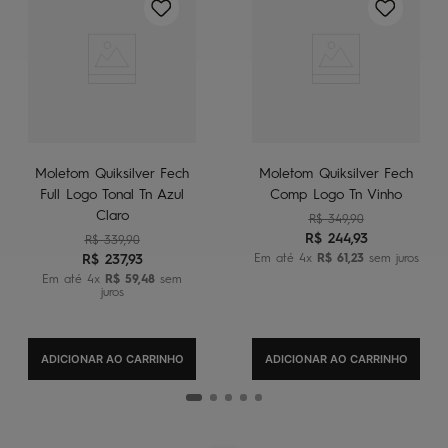
Moletom Quiksilver Fech
Moletom Quiksilver Fech
Full Logo Tonal Tn Azul
Comp Logo Tn Vinho
Claro
R$
349
,
90
R$
244
,
93
R$
339
,
90
R$
237
,
93
Em até
4
x
R$
61
,
23
sem juros
Em até
4
x
R$
59
,
48
sem
juros
ADICIONAR AO CARRINHO
ADICIONAR AO CARRINHO