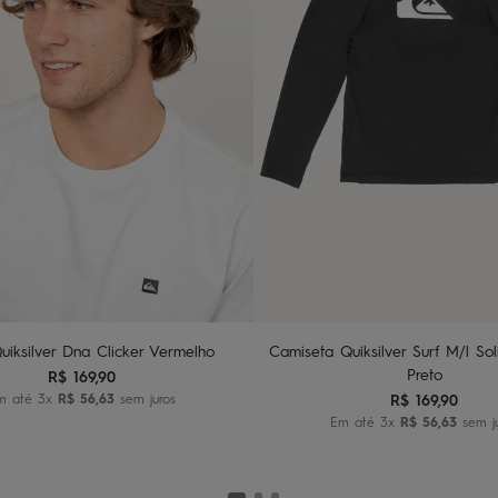
U
10
12
14
dicionar ao carrinho
Adicionar ao carri
uiksilver Dna Clicker Vermelho
Camiseta Quiksilver Surf M/l Sol
Preto
R$
169
,
90
m até
3
x
R$
56
,
63
sem juros
R$
169
,
90
Em até
3
x
R$
56
,
63
sem j