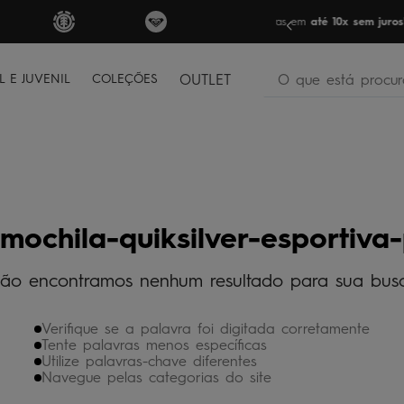
FRETE GRÁTIS
par
O que está procura
L E JUVENIL
COLEÇÕES
OUTLET
termos mais buscados
bone
1
º
moletom
2
º
camiseta
3
º
mochila-quiksilver-esportiva
regata
4
º
ão encontramos nenhum resultado para sua bus
bermuda
5
º
óculos
6
º
Verifique se a palavra foi digitada corretamente
jaqueta
7
º
Tente palavras menos específicas
Utilize palavras-chave diferentes
boardshort
8
º
Navegue pelas categorias do site