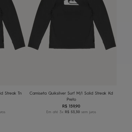
2
4
6
8
nho
Adicionar ao carrinho
id Streak Tn
Camiseta Quiksilver Surf M/l Solid Streak Kd
Preto
R$
159
,
90
uros
Em até
3
x
R$
53
,
30
sem juros