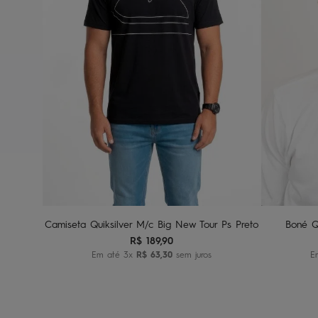
G1
G2
G3
Adicionar ao carrinho
A
Camiseta Quiksilver M/c Big New Tour Ps Preto
Boné Q
R$
189
,
90
Em até
3
x
R$
63
,
30
sem juros
E