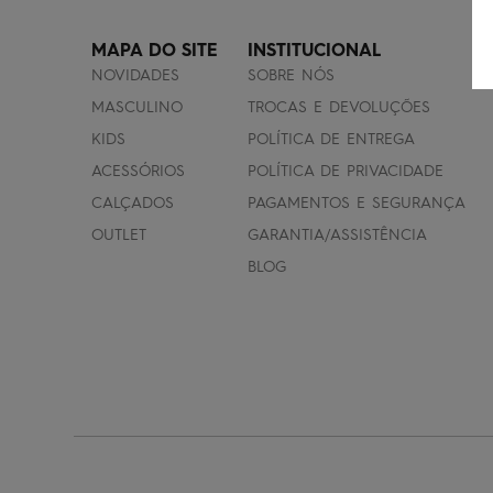
MAPA DO SITE
INSTITUCIONAL
NOVIDADES
SOBRE NÓS
MASCULINO
TROCAS E DEVOLUÇÕES
KIDS
POLÍTICA DE ENTREGA
ACESSÓRIOS
POLÍTICA DE PRIVACIDADE
CALÇADOS
PAGAMENTOS E SEGURANÇA
OUTLET
GARANTIA/ASSISTÊNCIA
BLOG