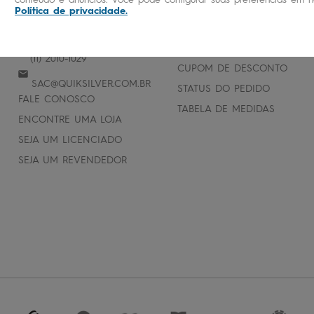
Política de privacidade
.
ATENDIMENTO
AJUDA E SUPORTE
PERGUNTAS FREQUENTES
(11) 2010-1029
CUPOM DE DESCONTO
SAC@QUIKSILVER.COM.BR
STATUS DO PEDIDO
FALE CONOSCO
TABELA DE MEDIDAS
ENCONTRE UMA LOJA
SEJA UM LICENCIADO
SEJA UM REVENDEDOR