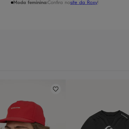
chinelo
9
º
Moda feminina:
Confira no
site da Roxy
!
calça
10
º