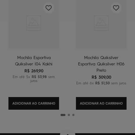
Mochila Esportiva
Mochila Quiksilver
Quiksilver I04 Kakhi
Esportiva Quiksilver H06
Preto
R$
269
,
90
Em até
5
x
R$
53
,
98
sem
R$
309
,
00
juros
Em até
6
x
R$
51
,
50
sem juros
ADICIONAR AO CARRINHO
ADICIONAR AO CARRINHO