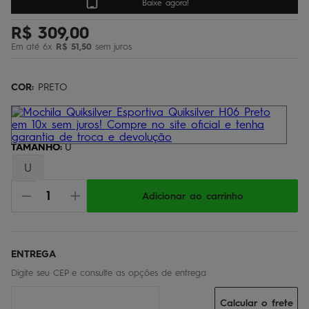
Baixe agora!
regata
5
º
R$
309
,
00
óculos
6
º
Em até
6
x
R$
51
,
50
sem juros
jaqueta
7
º
boardshort
8
º
COR:
PRETO
chinelo
9
º
calça
10
º
TAMANHO
:
U
U
Adicionar ao carrinho
Calcular o frete