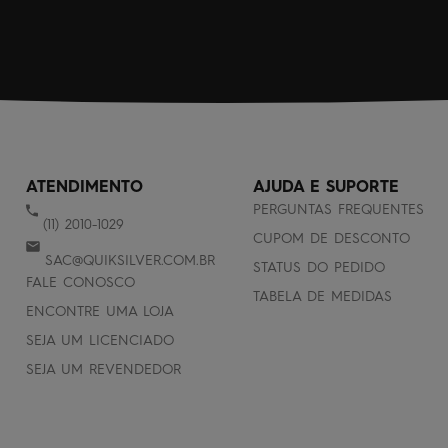
ATENDIMENTO
AJUDA E SUPORTE
PERGUNTAS FREQUENTES
(11) 2010-1029
CUPOM DE DESCONTO
SAC@QUIKSILVER.COM.BR
STATUS DO PEDIDO
FALE CONOSCO
TABELA DE MEDIDAS
ENCONTRE UMA LOJA
SEJA UM LICENCIADO
SEJA UM REVENDEDOR