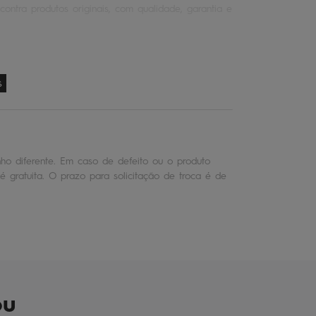
contra produtos originais, com qualidade, garantia e
s
o diferente. Em caso de defeito ou o produto
é gratuita. O prazo para solicitação de troca é de
ou