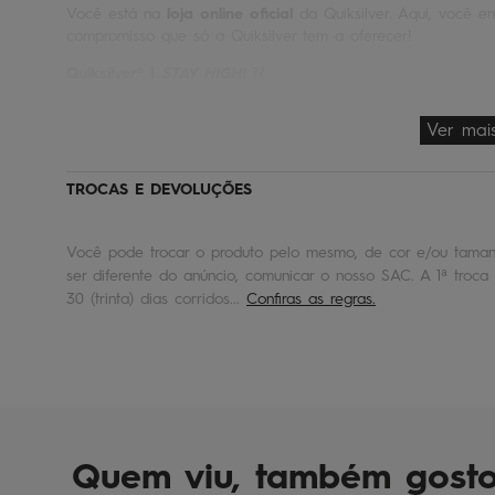
Você está na
loja online oficial
da Quiksilver. Aqui, você en
compromisso que só a Quiksilver tem a oferecer!
Quiksilver® |
STAY HIGH!
??
Ver mai
TROCAS E DEVOLUÇÕES
Você pode trocar o produto pelo mesmo, de cor e/ou tamanh
ser diferente do anúncio, comunicar o nosso SAC. A 1ª troca 
30 (trinta) dias corridos...
Confiras as regras.
Quem viu, também gost