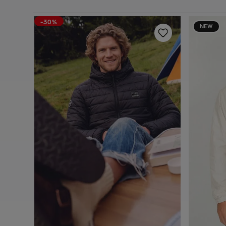
-30%
NEW
eener
P
M
G
GG
Adicionar ao carrinho
A