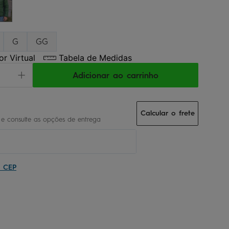
G
GG
r Virtual
Tabela de Medidas
Adicionar ao carrinho
Calcular o frete
u CEP