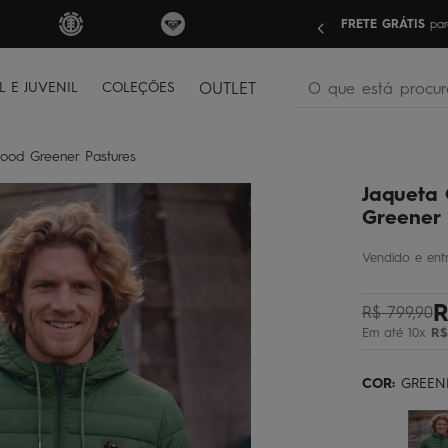
nas compras acima de R$499 | Consulte as Regras
Sua pri
O que está procura
L E JUVENIL
COLEÇÕES
OUTLET
termos mais buscados
Hood Greener Pastures
bone
1
º
Jaqueta 
moletom
2
º
Greener 
camiseta
3
º
regata
4
º
R
bermuda
5
º
R$
799
,
90
Em até
10
x
R$
óculos
6
º
jaqueta
7
º
COR:
GREEN
boardshort
8
º