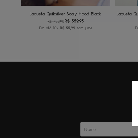
Jaqueta Quiksilver Scaly Hood Black
Jaqueta Qu
R$
559
,
93
R$
799
,
90
Em até
10
x
R$
55
,
99
sem juros
E