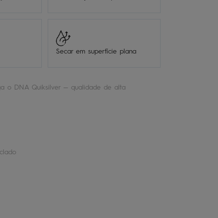
Secar em superfície plana
a o DNA Quiksilver — qualidade de alta
.
clado