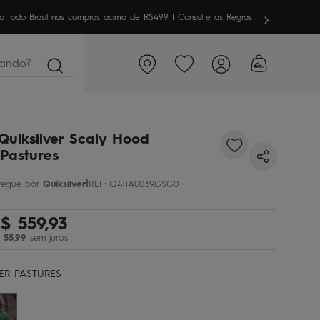
meira vez aqui? Garanta
10% OFF
em sua 1ª compra
ndo?
Quiksilver Scaly Hood
Pastures
|
Quiksilver
REF
:
Q411A0039.GSG0
$
559
,
93
55
,
99
sem juros
ER PASTURES