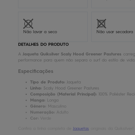
Não lavar a seco
Não usar secadora
DETALHES DO PRODUTO
A
Jaqueta Quiksilver Scaly Hood Greener Pastures
carreg
performance para quem não separa o surf do estilo de vida
Especificações
Tipo de Produto:
Jaqueta
Linha:
Scaly Hood Greener Pastures
Composição (Material Principal):
100% Poliéster Reci
Manga:
Longa
Gênero:
Masculino
Numeração:
Adulto
Cor:
Verde
Confira a linha completa de
Jaquetas
originais da Quiksilver!