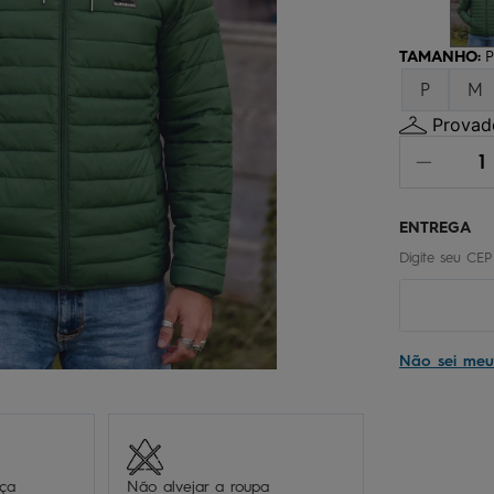
chinelo
9
º
calça
10
º
TAMANHO
:
P
P
M
Provado
Não sei me
eça
Não alvejar a roupa