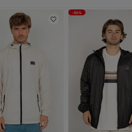
-30%
P
M
G
GG
P
M
G
GG
dicionar ao carrinho
Adicionar ao carrin