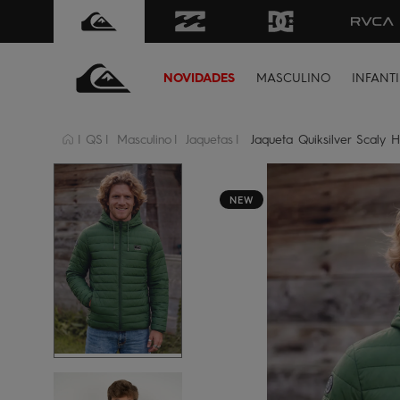
FRETE GRÁTIS
para todo Brasil 
NOVIDADES
MASCULINO
INFANTI
QS
Masculino
Jaquetas
Jaqueta Quiksilver Scaly 
NEW