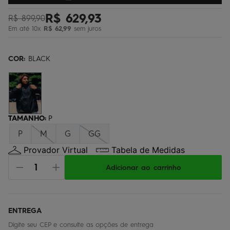
bermuda
5
º
R$
629
,
93
R$
899
,
90
óculos
6
º
Em até
10
x
R$
62
,
99
sem juros
jaqueta
7
º
COR:
BLACK
boardshort
8
º
chinelo
9
º
calça
10
º
TAMANHO
:
P
P
M
G
GG
Provador Virtual
Tabela de Medidas
Adicionar ao carrinho