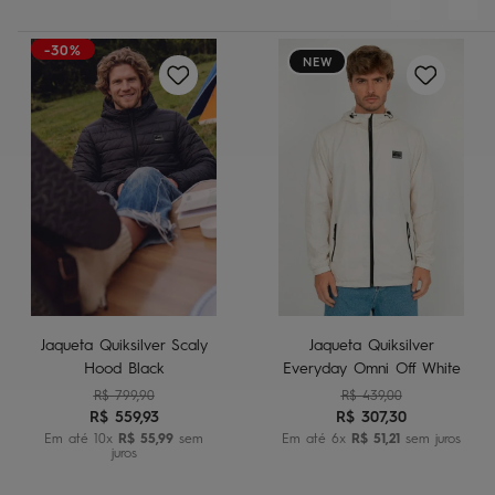
-30%
NEW
Jaqueta Quiksilver Scaly
Jaqueta Quiksilver
Hood Black
Everyday Omni Off White
R$
799
,
90
R$
439
,
00
R$
559
,
93
R$
307
,
30
Em até
10
x
R$
55
,
99
sem
Em até
6
x
R$
51
,
21
sem juros
juros