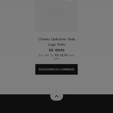
Chinelo Quiksilver Slide
Logo Preto
R$
189
,
90
Em até
3
x
R$
63
,
30
sem
juros
ADICIONAR AO CARRINHO