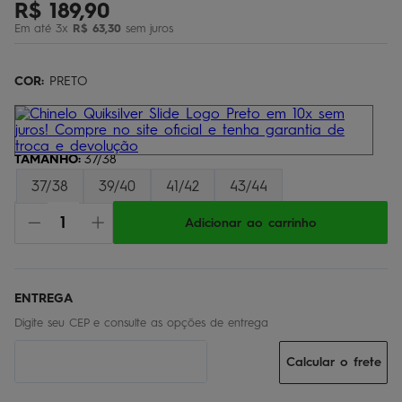
R$
189
,
90
bermuda
5
º
Em até
3
x
R$
63
,
30
sem juros
óculos
6
º
jaqueta
COR:
7
PRETO
º
boardshort
8
º
chinelo
9
º
TAMANHO
:
37/38
calça
10
º
37/38
39/40
41/42
43/44
Adicionar ao carrinho
Calcular o frete