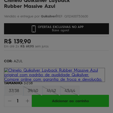
Chinelo Quiksilver Layback
Rubber Massive Azul
|
Quiksilver
REF
:
Q112A0073.06.00
OFERTAS EXCLUSIVAS NO APP
Baixe agora!
R$
139
,
90
Em até
2
x
R$
69
,
95
sem juros
COR:
AZUL
TAMANHO
:
37/38
37/38
39/40
41/42
43/44
Adicionar ao carrinho