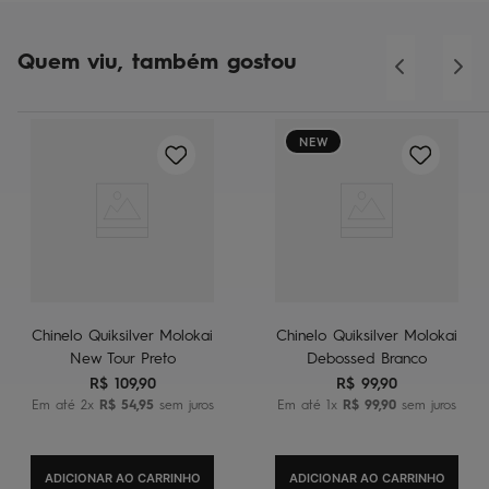
Quem viu, também gostou
NEW
Chinelo Quiksilver Molokai
Chinelo Quiksilver Molokai
New Tour Preto
Debossed Branco
R$
109
,
90
R$
99
,
90
Em até
2
x
R$
54
,
95
sem juros
Em até
1
x
R$
99
,
90
sem juros
ADICIONAR AO CARRINHO
ADICIONAR AO CARRINHO