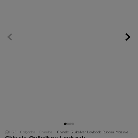
regata
5
º
óculos
6
º
jaqueta
7
º
boardshort
8
º
chinelo
9
º
calça
10
º
QS
Calçados
Chinelos
Chinelo Quiksilver Layback Rubber Massive Azul