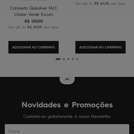
Em até
2
x
R$
64
,
95
sem juros
Camiseta Quiksilver M/C
Clicker Verde Escuro
R$
139
,
90
Em até
2
x
R$
69
,
95
sem juros
ADICIONAR AO CARRINHO
ADICIONAR AO CARRINHO
Novidades e Promoções
Cadastre-se gratuitamente à nossa Newsletter