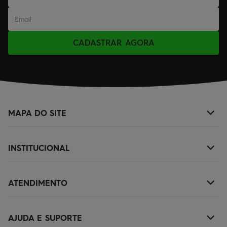
CADASTRAR AGORA
MAPA DO SITE
+
NOVIDADES
INSTITUCIONAL
+
MASCULINO
SOBRE NÓS
KIDS
ATENDIMENTO
+
TROCAS E DEVOLUÇÕES
ACESSÓRIOS
(11)2010-1029
POLÍTICA DE ENTREGA
OUTLET
AJUDA E SUPORTE
+
SAC@QUIKSILVER.COM.BR