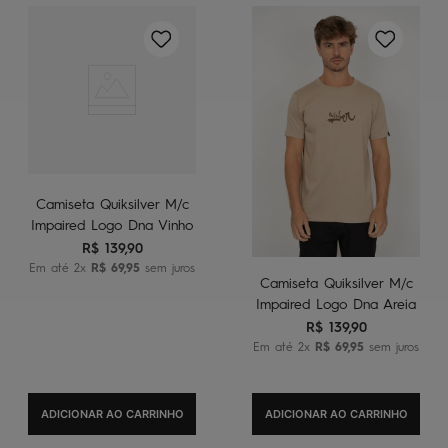
Camiseta Quiksilver M/c
Impaired Logo Dna Vinho
R$
139
,
90
Em até
2
x
R$
69
,
95
sem juros
Camiseta Quiksilver M/c
Impaired Logo Dna Areia
R$
139
,
90
Em até
2
x
R$
69
,
95
sem juros
ADICIONAR AO CARRINHO
ADICIONAR AO CARRINHO