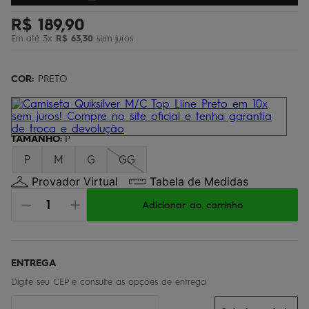
bermuda
5
º
R$
189
,
90
óculos
6
º
Em até
3
x
R$
63
,
30
sem juros
jaqueta
7
º
COR:
PRETO
boardshort
8
º
chinelo
9
º
calça
10
º
TAMANHO
:
P
P
M
G
GG
Provador Virtual
Tabela de Medidas
Adicionar ao carrinho