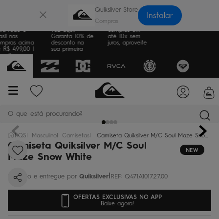
×
Quiksilver Store
Instalar
te Grátis
Sua primeira
Parcele suas
ra todo o
vez aqui?
compras em
sil nas
Garanta 10% de
até 10x sem
mpras acima
desconto na
juros, aproveite
 R$ 499,00 |
sua primeira
sulte as
compra
ras
O que está procurando?
QS
Masculino
Camisetas
Camiseta Quiksilver M/C Soul Maze Snow White
termos mais buscados
Camiseta Quiksilver M/C Soul
NEW
Maze Snow White
bone
1
º
|
Quiksilver
REF
:
Q471A1017.27.00
moletom
2
º
camiseta
3
º
OFERTAS EXCLUSIVAS NO APP
Baixe agora!
bermuda
4
º