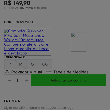
R$
149
,
90
regata
5
º
Em até
2
x
R$
74
,
95
sem juros
óculos
6
º
jaqueta
COR:
7
SNOW WHITE
º
boardshort
8
º
chinelo
9
º
calça
10
º
TAMANHO
:
P
P
M
G
GG
Provador Virtual
Tabela de Medidas
Adicionar ao carrinho