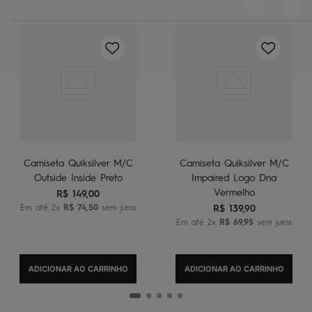
Camiseta Quiksilver M/C
Camiseta Quiksilver M/C
Outside Inside Preto
Impaired Logo Dna
Vermelho
R$
149
,
00
Em até
2
x
R$
74
,
50
sem juros
R$
139
,
90
Em até
2
x
R$
69
,
95
sem juros
ADICIONAR AO CARRINHO
ADICIONAR AO CARRINHO