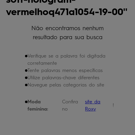
bermuda
5
º
vermelhoq471a1054-19-00
óculos
6
º
jaqueta
Não encontramos nenhum
7
º
resultado para sua busca
boardshort
8
º
chinelo
9
º
Verifique se a palavra foi digitada
calça
10
º
corretamente
Tente palavras menos específicas
Utilize palavras-chave diferentes
Navegue pelas categorias do site
Moda
Confira
site da
!
feminina:
no
Roxy