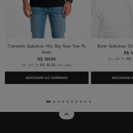
Camiseta Quiksilver M/c Big New Tour Ps
Boné Quiksilver Dn
Preto
R$
1
R$
189
,
90
Em até
3
x
R$
Em até
3
x
R$
63
,
30
sem juros
ADICIONAR AO CARRINHO
ADICIONAR 