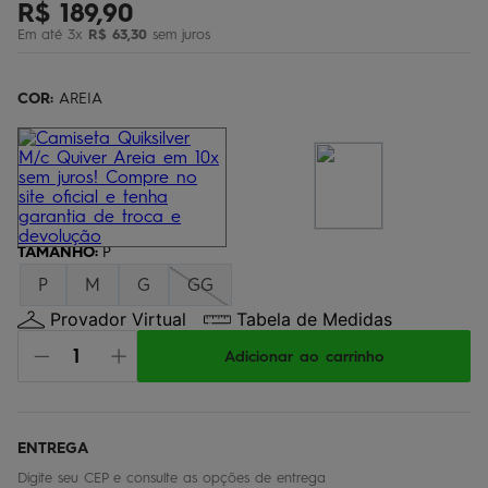
R$
189
,
90
bermuda
5
º
Em até
3
x
R$
63
,
30
sem juros
óculos
6
º
jaqueta
COR:
7
AREIA
º
boardshort
8
º
chinelo
9
º
calça
10
º
TAMANHO
:
P
P
M
G
GG
Provador Virtual
Tabela de Medidas
Adicionar ao carrinho