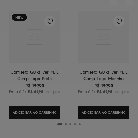
NEW
Camiseta Quiksilver M/C
Camiseta Quiksilver M/C
Comp Logo Preto
Comp Logo Marinho
R$
139
,
90
R$
139
,
90
Em até
2
x
R$
69
,
95
sem juros
Em até
2
x
R$
69
,
95
sem juros
ADICIONAR AO CARRINHO
ADICIONAR AO CARRINHO