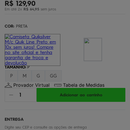
R$
129
,
90
óculos
5
º
Em até
2
x
R$
64
,
95
sem juros
jaqueta
6
º
bermuda
COR:
7
PRETA
º
boardshort
8
º
chinelo
9
º
calça
10
º
TAMANHO
:
P
P
M
G
GG
Provador Virtual
Tabela de Medidas
Adicionar ao carrinho