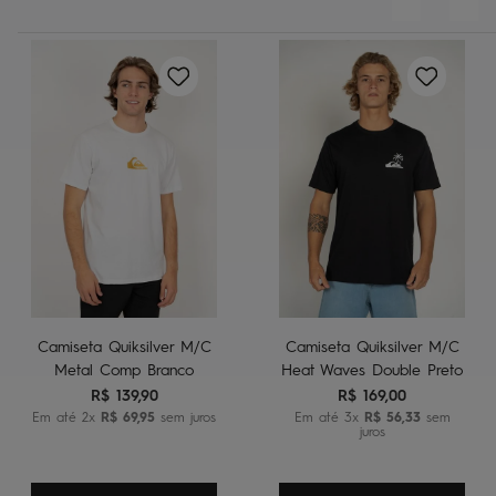
Camiseta Quiksilver M/C
Camiseta Quiksilver M/C
Metal Comp Branco
Heat Waves Double Preto
R$
139
,
90
R$
169
,
00
Em até
2
x
R$
69
,
95
sem juros
Em até
3
x
R$
56
,
33
sem
juros