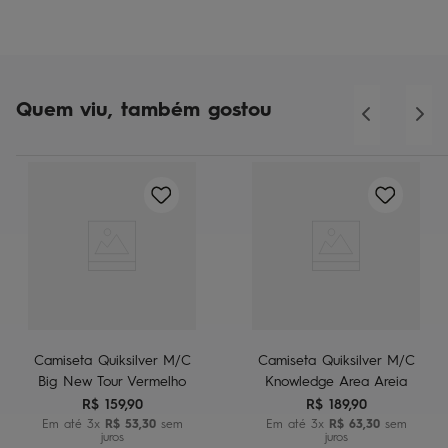
Quem viu, também gostou
Camiseta Quiksilver M/C
Camiseta Quiksilver M/C
Big New Tour Vermelho
Knowledge Area Areia
R$
159
,
90
R$
189
,
90
Em até
3
x
R$
53
,
30
sem
Em até
3
x
R$
63
,
30
sem
juros
juros