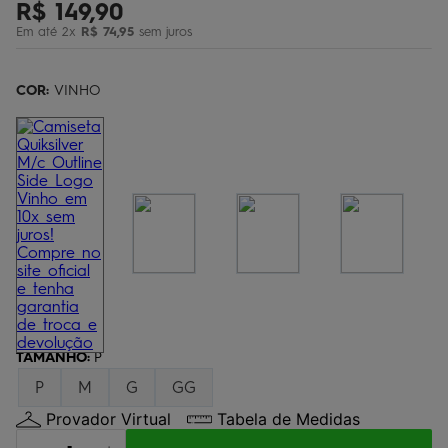
R$
149
,
90
bermuda
5
º
Em até
2
x
R$
74
,
95
sem juros
óculos
6
º
jaqueta
COR:
7
VINHO
º
boardshort
8
º
chinelo
9
º
calça
10
º
TAMANHO
:
P
P
M
G
GG
Provador Virtual
Tabela de Medidas