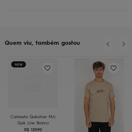
Quem viu, também gostou
NEW
Camiseta Quiksilver M/c
Quik Line Branco
R$
129
,
90