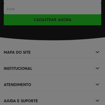
CADASTRAR AGORA
MAPA DO SITE
+
NOVIDADES
INSTITUCIONAL
+
MASCULINO
SOBRE NÓS
KIDS
ATENDIMENTO
+
TROCAS E DEVOLUÇÕES
ACESSÓRIOS
(11)2010-1029
POLÍTICA DE ENTREGA
OUTLET
AJUDA E SUPORTE
+
SAC@QUIKSILVER.COM.BR