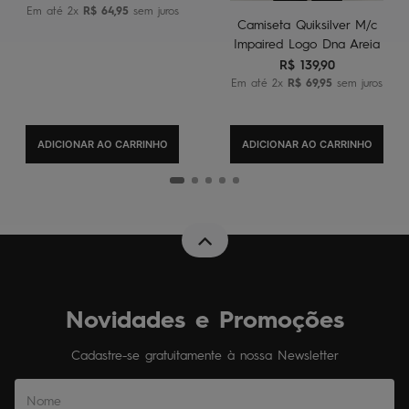
Em até
2
x
R$
64
,
95
sem juros
Camiseta Quiksilver M/c
Impaired Logo Dna Areia
R$
139
,
90
Em até
2
x
R$
69
,
95
sem juros
ADICIONAR AO CARRINHO
ADICIONAR AO CARRINHO
Novidades e Promoções
Cadastre-se gratuitamente à nossa Newsletter