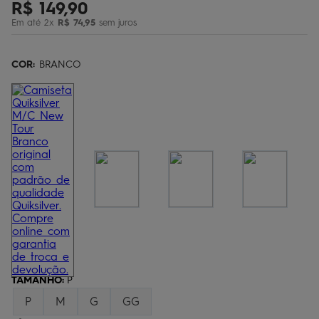
R$
149
,
90
bermuda
5
º
Em até
2
x
R$
74
,
95
sem juros
óculos
6
º
jaqueta
COR:
7
BRANCO
º
boardshort
8
º
chinelo
9
º
calça
10
º
TAMANHO
:
P
P
M
G
GG