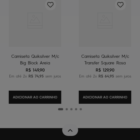
Camiseta Quiksilver M/c
Camiseta Quiksilver M/c
Big Block Areia
Transfer Square Rosa
R$
149
,
90
R$
129
,
90
Em até
2
x
R$
74
,
95
sem juros
Em até
2
x
R$
64
,
95
sem juros
ADICIONAR AO CARRINHO
ADICIONAR AO CARRINHO