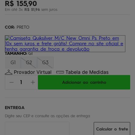
R$
155
,
90
bermuda
5
º
Em até
3
x
R$
51
,
96
sem juros
óculos
6
º
jaqueta
COR:
7
PRETO
º
boardshort
8
º
chinelo
9
º
TAMANHO
:
G1
calça
10
º
G1
G2
G3
Provador Virtual
Tabela de Medidas
Adicionar ao carrinho
Calcular o frete