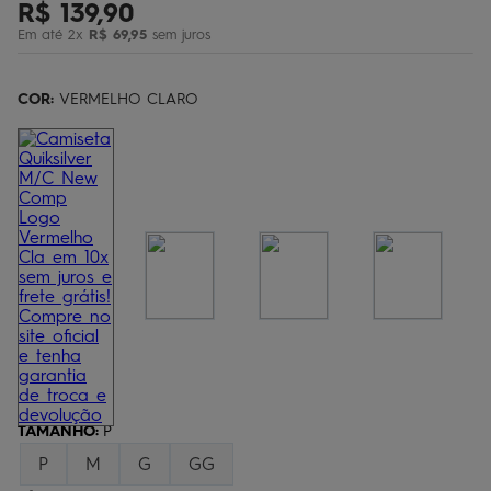
R$
139
,
90
bermuda
5
º
Em até
2
x
R$
69
,
95
sem juros
óculos
6
º
jaqueta
COR:
7
VERMELHO CLARO
º
boardshort
8
º
chinelo
9
º
calça
10
º
TAMANHO
:
P
P
M
G
GG