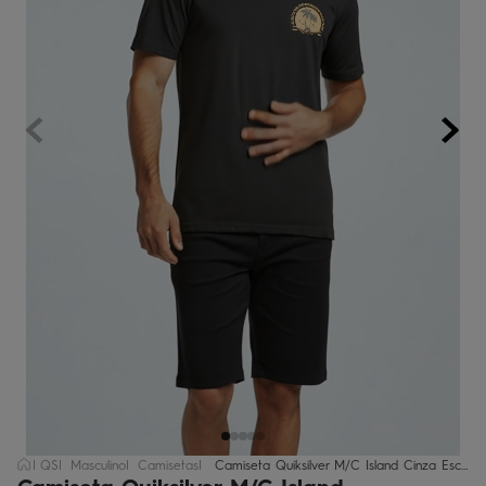
bermuda
5
º
óculos
6
º
jaqueta
7
º
boardshort
8
º
chinelo
9
º
calça
10
º
QS
Masculino
Camisetas
Camiseta Quiksilver M/C Island Cinza Escuro