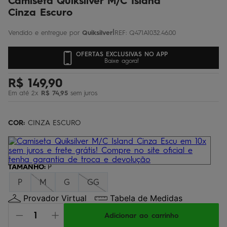
Camiseta Quiksilver M/C Island
Cinza Escuro
|
Quiksilver
REF
:
Q471A1032.46.00
OFERTAS EXCLUSIVAS NO APP
Baixe agora!
R$
149
,
90
Em até
2
x
R$
74
,
95
sem juros
COR:
CINZA ESCURO
TAMANHO
:
P
P
M
G
GG
Provador Virtual
Tabela de Medidas
Adicionar ao carrinho