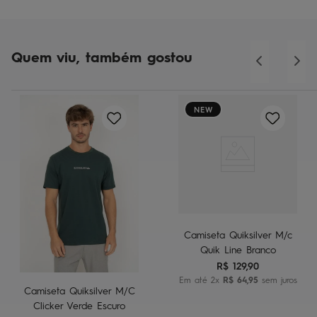
Quem viu, também gostou
NEW
Camiseta Quiksilver M/c
Quik Line Branco
R$
129
,
90
Em até
2
x
R$
64
,
95
sem juros
Camiseta Quiksilver M/C
Clicker Verde Escuro