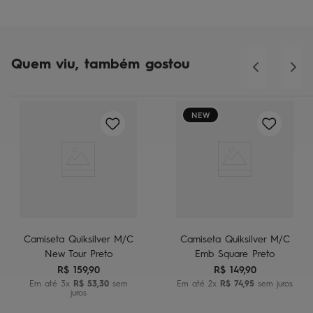
Quem viu, também gostou
NEW
Camiseta Quiksilver M/C
Camiseta Quiksilver M/C
New Tour Preto
Emb Square Preto
R$
159
,
90
R$
149
,
90
Em até
3
x
R$
53
,
30
sem
Em até
2
x
R$
74
,
95
sem juros
juros