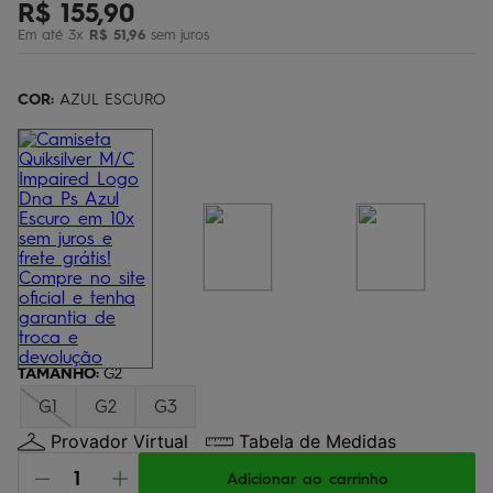
R$
155
,
90
óculos
5
º
Em até
3
x
R$
51
,
96
sem juros
jaqueta
6
º
boardshort
COR:
7
AZUL ESCURO
º
chinelo
8
º
carteira
9
º
calça
10
º
TAMANHO
:
G2
G1
G2
G3
Provador Virtual
Tabela de Medidas
Adicionar ao carrinho