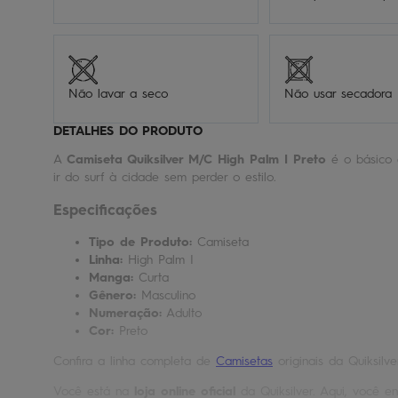
Não lavar a seco
Não usar secadora
DETALHES DO PRODUTO
A
Camiseta Quiksilver M/C High Palm I Preto
é o básico 
ir do surf à cidade sem perder o estilo.
Especificações
Tipo de Produto:
Camiseta
Linha:
High Palm I
Manga:
Curta
Gênero:
Masculino
Numeração:
Adulto
Cor:
Preto
Confira a linha completa de
Camisetas
originais da Quiksilve
Você está na
loja online oficial
da Quiksilver. Aqui, você en