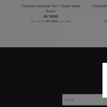
Camiseta Quiksilver M/C Clicker Verde
Camiseta
Escuro
R$
139
,
90
Em até
2
x
R$
69
,
95
sem juros
E