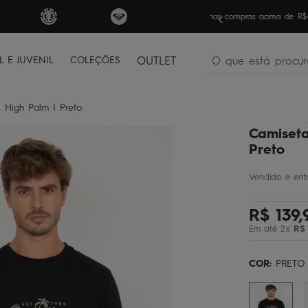
nas compras acima de R$499 | Consulte as Regras
Sua pri
O que está procura
L E JUVENIL
COLEÇÕES
OUTLET
termos mais buscados
 High Palm I Preto
bone
1
º
Camiseta
moletom
2
º
Preto
camiseta
3
º
bermuda
4
º
R$
139
,
regata
5
º
Em até
2
x
R$
óculos
6
º
jaqueta
7
º
COR:
PRETO
boardshort
8
º