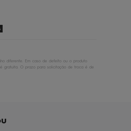
s
o diferente. Em caso de defeito ou o produto
é gratuita. O prazo para solicitação de troca é de
ou