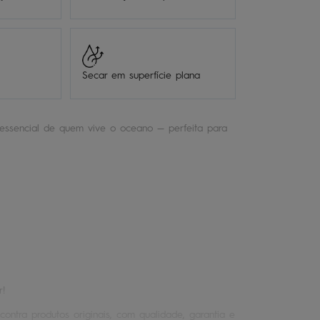
Secar em superfície plana
essencial de quem vive o oceano — perfeita para
r!
contra produtos originais, com qualidade, garantia e