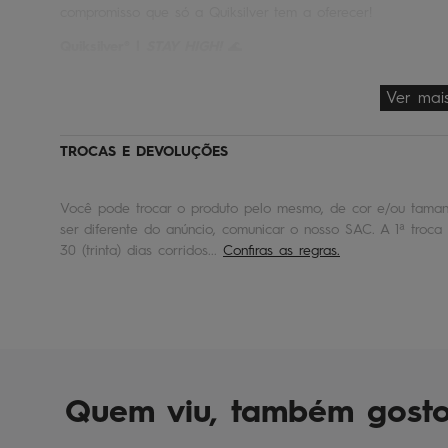
compromisso que só a Quiksilver tem a oferecer!
Quiksilver® |
STAY HIGH!
🌊
Ver mai
TROCAS E DEVOLUÇÕES
Você pode trocar o produto pelo mesmo, de cor e/ou tamanh
ser diferente do anúncio, comunicar o nosso SAC. A 1ª troca 
30 (trinta) dias corridos...
Confiras as regras.
Quem viu, também gost