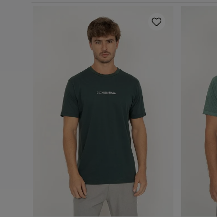
Relaxing
P
M
G
GG
Adicionar ao carrinho
A