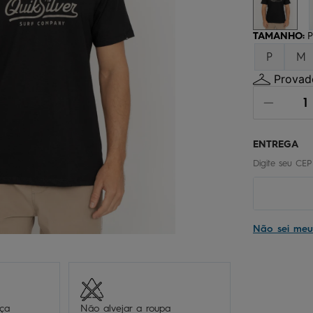
chinelo
9
º
calça
10
º
TAMANHO
:
P
P
M
Provado
Não sei me
eça
Não alvejar a roupa