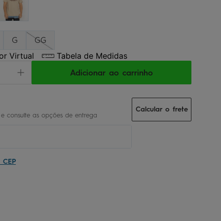
G
GG
r Virtual
Tabela de Medidas
Adicionar ao carrinho
Calcular o frete
u CEP