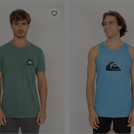
P
M
G
GG
P
M
G
GG
dicionar ao carrinho
Adicionar ao carrin