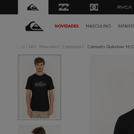
FRETE GRÁTIS
para todo Brasil 
NOVIDADES
MASCULINO
INFANTI
QS
Masculino
Camisetas
Camiseta Quiksilver M/C