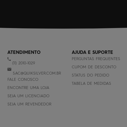
ATENDIMENTO
AJUDA E SUPORTE
PERGUNTAS FREQUENTES
(11) 2010-1029
CUPOM DE DESCONTO
SAC@QUIKSILVER.COM.BR
STATUS DO PEDIDO
FALE CONOSCO
TABELA DE MEDIDAS
ENCONTRE UMA LOJA
SEJA UM LICENCIADO
SEJA UM REVENDEDOR