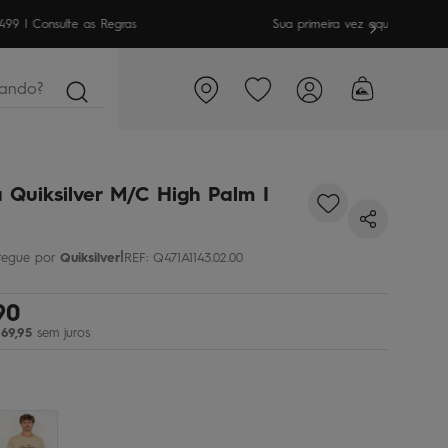
meira vez aqui? Garanta
10% OFF
em sua 1ª compra
ndo?
 Quiksilver M/C High Palm I
|
Quiksilver
REF
:
Q471A1143.02.00
90
69
,
95
sem juros