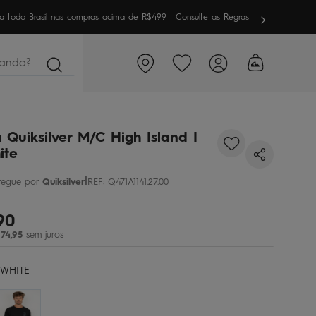
meira vez aqui? Garanta
10% OFF
em sua 1ª compra
ndo?
 Quiksilver M/C High Island I
ite
|
Quiksilver
REF
:
Q471A1141.27.00
90
74
,
95
sem juros
WHITE