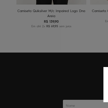
Camiseta Quiksilver M/c Impaired Logo Dna
Camiseta 
Areia
R$
139
,
90
E
Em até
2
x
R$
69
,
95
sem juros