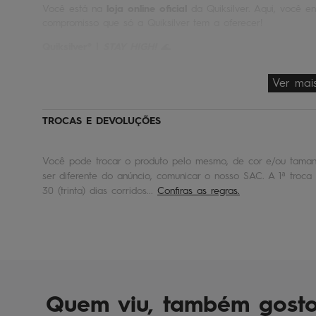
Você está na
loja online oficial
da Quiksilver. Aqui, você en
compromisso que só a Quiksilver tem a oferecer!
Quiksilver® |
STAY HIGH!
🌊
Ver mai
TROCAS E DEVOLUÇÕES
Você pode trocar o produto pelo mesmo, de cor e/ou tamanh
ser diferente do anúncio, comunicar o nosso SAC. A 1ª troca 
30 (trinta) dias corridos...
Confiras as regras.
Quem viu, também gost