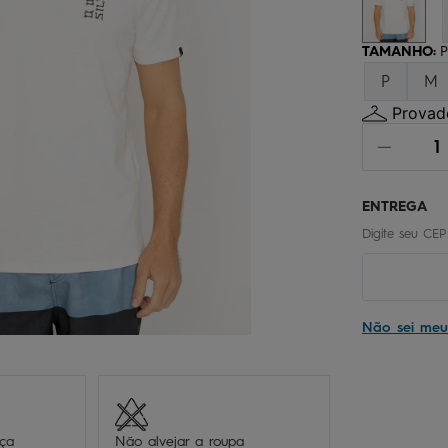
chinelo
9
º
calça
10
º
TAMANHO
:
P
P
M
Provado
Não sei me
eça
Não alvejar a roupa