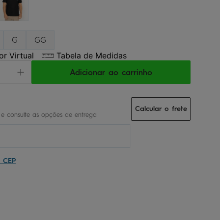
G
GG
r Virtual
Tabela de Medidas
Adicionar ao carrinho
Calcular o frete
u CEP