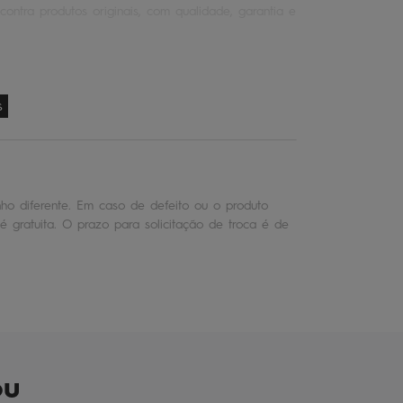
contra produtos originais, com qualidade, garantia e
s
o diferente. Em caso de defeito ou o produto
é gratuita. O prazo para solicitação de troca é de
ou