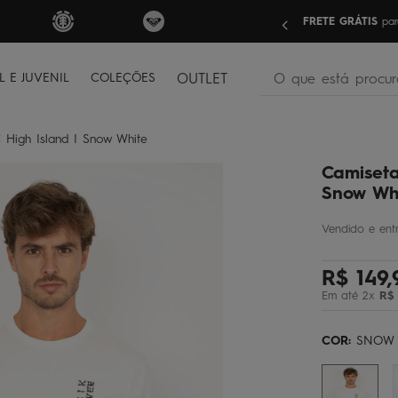
nas compras acima de R$499 | Consulte as Regras
Sua pri
O que está procura
L E JUVENIL
COLEÇÕES
OUTLET
termos mais buscados
 High Island I Snow White
bone
1
º
Camiseta
moletom
2
º
Snow Wh
camiseta
3
º
regata
4
º
R$
149
,
óculos
5
º
Em até
2
x
R$
jaqueta
6
º
bermuda
7
º
COR:
SNOW 
boardshort
8
º