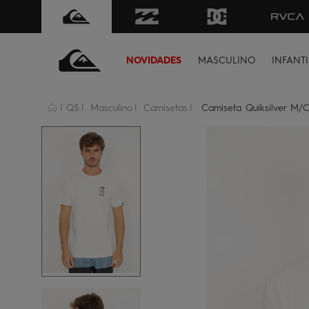
FRETE GRÁTIS
para todo Brasil 
NOVIDADES
MASCULINO
INFANTI
QS
Masculino
Camisetas
Camiseta Quiksilver M/C