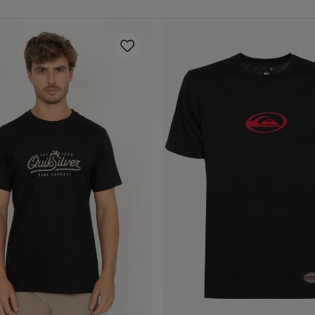
P
M
G
GG
P
M
G
GG
dicionar ao carrinho
Adicionar ao carrin