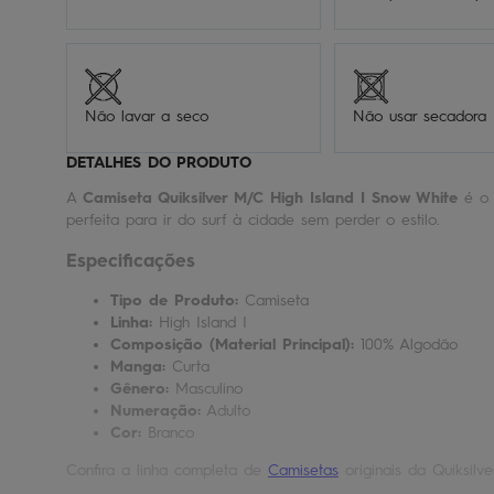
Não lavar a seco
Não usar secadora
DETALHES DO PRODUTO
A
Camiseta Quiksilver M/C High Island I Snow White
é o 
perfeita para ir do surf à cidade sem perder o estilo.
Especificações
Tipo de Produto:
Camiseta
Linha:
High Island I
Composição (Material Principal):
100% Algodão
Manga:
Curta
Gênero:
Masculino
Numeração:
Adulto
Cor:
Branco
Confira a linha completa de
Camisetas
originais da Quiksilve