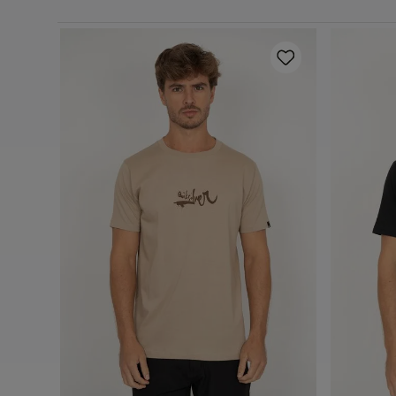
Preto
P
M
G
GG
Adicionar ao carrinho
A