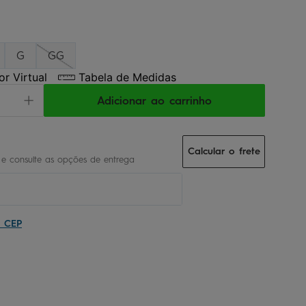
G
GG
r Virtual
Tabela de Medidas
Adicionar ao carrinho
Calcular o frete
u CEP