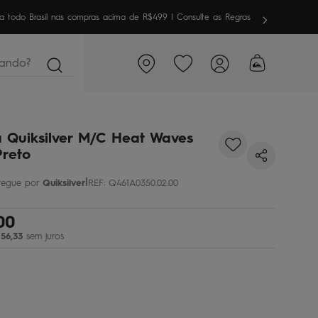
meira vez aqui? Garanta
10% OFF
em sua 1ª compra
ndo?
 Quiksilver M/C Heat Waves
reto
|
Quiksilver
REF
:
Q461A0350.02.00
00
56
,
33
sem juros