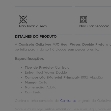
Não lavar a seco
Não usar secadora
DETALHES DO PRODUTO
A
Camiseta Quiksilver M/C Heat Waves Double Preto
é o
perfeita para ir do surf à cidade sem perder o estilo.
Especificações
Tipo de Produto:
Camiseta
Linha:
Heat Waves Double
Composição (Material Principal):
100% Algodão
Manga:
Curta
Numeração:
Adulto
Cor:
Preto
Confira a linha completa de
Camisetas
originais da Quiksilve
Você está na
loja online oficial
da Quiksilver. Aqui, você en