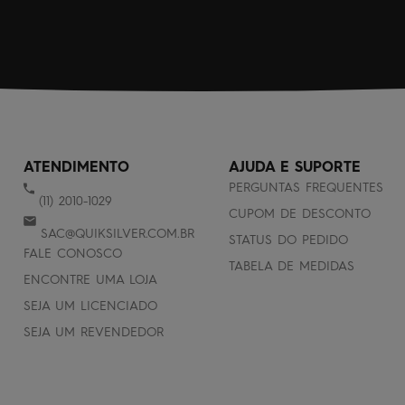
ATENDIMENTO
AJUDA E SUPORTE
PERGUNTAS FREQUENTES
(11) 2010-1029
CUPOM DE DESCONTO
SAC@QUIKSILVER.COM.BR
STATUS DO PEDIDO
FALE CONOSCO
TABELA DE MEDIDAS
ENCONTRE UMA LOJA
SEJA UM LICENCIADO
SEJA UM REVENDEDOR