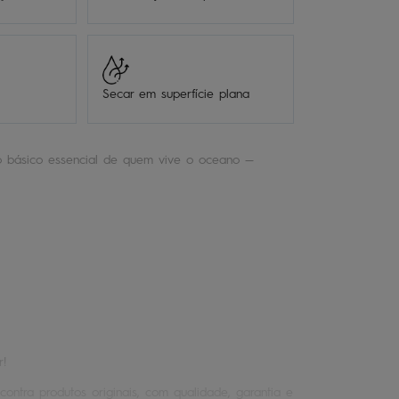
Secar em superfície plana
 básico essencial de quem vive o oceano —
r!
contra produtos originais, com qualidade, garantia e