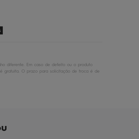
s
o diferente. Em caso de defeito ou o produto
é gratuita. O prazo para solicitação de troca é de
ou