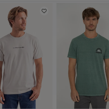
P
M
G
GG
P
M
G
GG
dicionar ao carrinho
Adicionar ao carrin