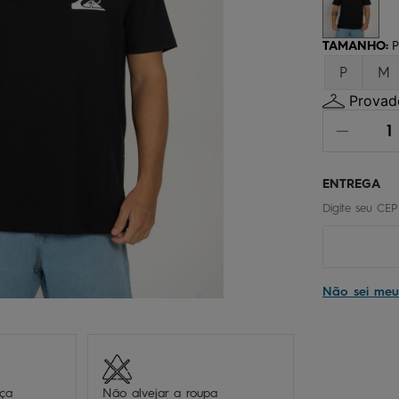
chinelo
9
º
calça
10
º
TAMANHO
:
P
P
M
Provado
Não sei me
eça
Não alvejar a roupa