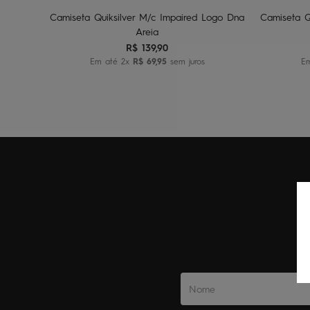
Camiseta Quiksilver M/c Impaired Logo Dna
Camiseta Qu
Areia
R$
139
,
90
Em até
2
x
R$
69
,
95
sem juros
E