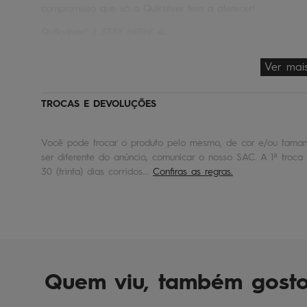
compromisso que só a Quiksilver tem a oferecer!
Quiksilver® |
STAY HIGH!
🌊
Ver mai
TROCAS E DEVOLUÇÕES
Você pode trocar o produto pelo mesmo, de cor e/ou tamanh
ser diferente do anúncio, comunicar o nosso SAC. A 1ª troca 
30 (trinta) dias corridos...
Confiras as regras.
Quem viu, também gost