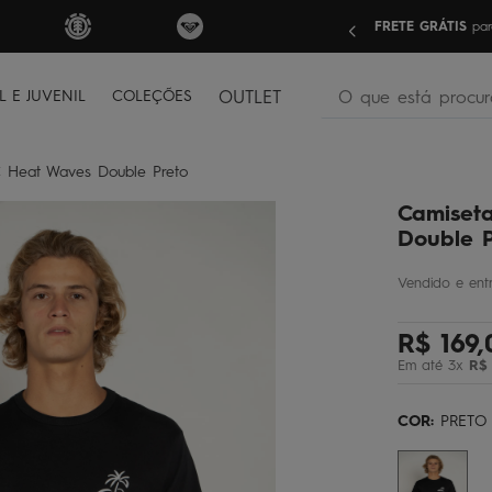
nas compras acima de R$499 | Consulte as Regras
Sua pri
O que está procura
L E JUVENIL
COLEÇÕES
OUTLET
termos mais buscados
C Heat Waves Double Preto
bone
1
º
Camiseta
moletom
2
º
Double P
camiseta
3
º
regata
4
º
R$
169
,
bermuda
5
º
Em até
3
x
R$
óculos
6
º
jaqueta
7
º
COR:
PRETO
boardshort
8
º