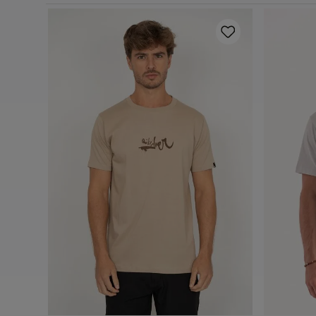
Preto
P
M
G
GG
Adicionar ao carrinho
A