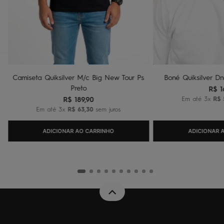
Camiseta Quiksilver M/c Big New Tour Ps
Boné Quiksilver Dn
Preto
R$
1
R$
189
,
90
Em até
3
x
R$
Em até
3
x
R$
63
,
30
sem juros
ADICIONAR AO CARRINHO
ADICIONAR 