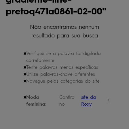
bermuda
5
º
pretoq471a0861-02-00
óculos
6
º
jaqueta
Não encontramos nenhum
7
º
resultado para sua busca
boardshort
8
º
chinelo
9
º
Verifique se a palavra foi digitada
calça
10
º
corretamente
Tente palavras menos específicas
Utilize palavras-chave diferentes
Navegue pelas categorias do site
Moda
Confira
site da
!
feminina:
no
Roxy