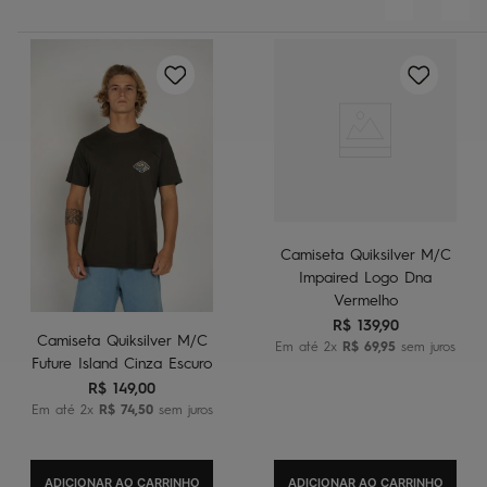
Camiseta Quiksilver M/C
Impaired Logo Dna
Vermelho
R$
139
,
90
Camiseta Quiksilver M/C
Em até
2
x
R$
69
,
95
sem juros
Future Island Cinza Escuro
R$
149
,
00
Em até
2
x
R$
74
,
50
sem juros
ADICIONAR AO CARRINHO
ADICIONAR AO CARRINHO