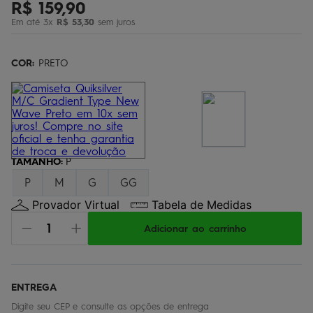
R$
159
,
90
bermuda
5
º
Em até
3
x
R$
53
,
30
sem juros
óculos
6
º
jaqueta
COR:
7
PRETO
º
boardshort
8
º
chinelo
9
º
calça
10
º
TAMANHO
:
P
P
M
G
GG
Provador Virtual
Tabela de Medidas
Adicionar ao carrinho