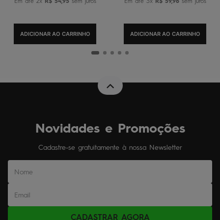
Em até
2
x
R$
54
,
95
sem juros
Em até
3
x
R$
59
,
96
sem juros
ADICIONAR AO CARRINHO
ADICIONAR AO CARRINHO
Novidades e Promoções
Cadastre-se gratuitamente à nossa Newsletter
CADASTRAR AGORA