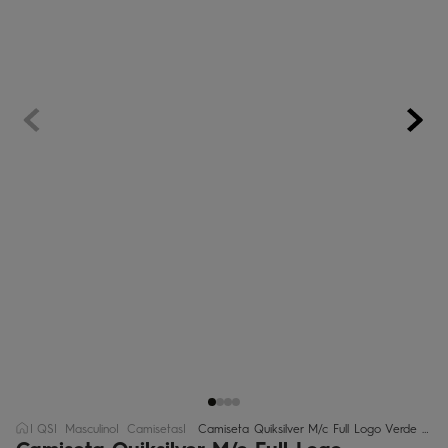
regata
5
º
óculos
6
º
jaqueta
7
º
boardshort
8
º
chinelo
9
º
calça
10
º
QS
Masculino
Camisetas
Camiseta Quiksilver M/c Full Logo Verde Escuro