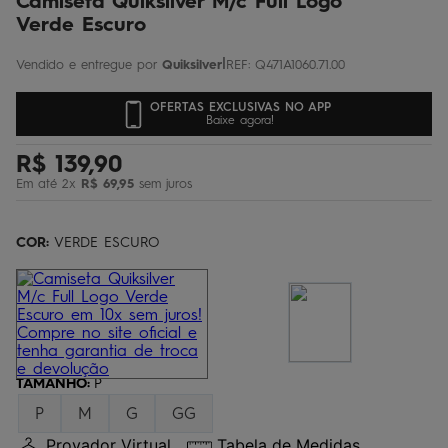
Camiseta Quiksilver M/c Full Logo
Verde Escuro
|
Quiksilver
REF
:
Q471A1060.71.00
OFERTAS EXCLUSIVAS NO APP
Baixe agora!
R$
139
,
90
Em até
2
x
R$
69
,
95
sem juros
COR:
VERDE ESCURO
TAMANHO
:
P
P
M
G
GG
Provador Virtual
Tabela de Medidas