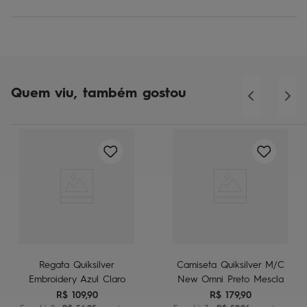
Quem viu, também gostou
Regata Quiksilver
Camiseta Quiksilver M/C
Embroidery Azul Claro
New Omni Preto Mescla
R$
109
,
90
R$
179
,
90