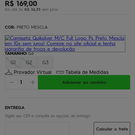
R$
169
,
00
regata
5
º
Em até
3
x
R$
56
,
33
sem juros
óculos
6
º
jaqueta
COR:
7
PRETO MESCLA
º
boardshort
8
º
chinelo
9
º
TAMANHO
:
G3
calça
10
º
G1
G2
G3
Provador Virtual
Tabela de Medidas
Adicionar ao carrinho
Calcular o frete