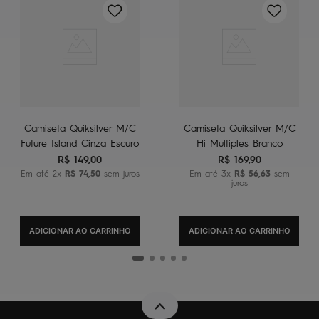
Camiseta Quiksilver M/C
Camiseta Quiksilver M/C
Future Island Cinza Escuro
Hi Multiples Branco
R$
149
,
00
R$
169
,
90
Em até
2
x
R$
74
,
50
sem juros
Em até
3
x
R$
56
,
63
sem
juros
ADICIONAR AO CARRINHO
ADICIONAR AO CARRINHO