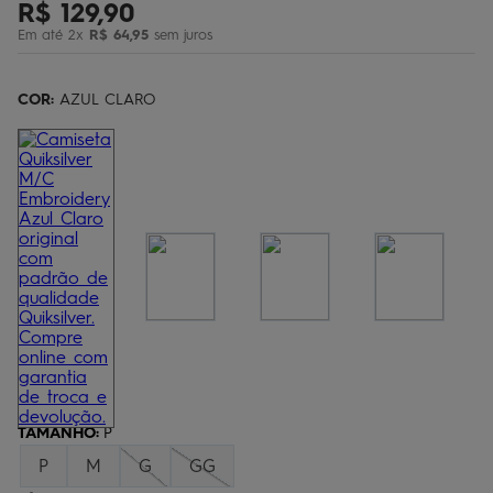
R$
129
,
90
bermuda
5
º
Em até
2
x
R$
64
,
95
sem juros
óculos
6
º
jaqueta
COR:
7
AZUL CLARO
º
boardshort
8
º
chinelo
9
º
calça
10
º
TAMANHO
:
P
P
M
G
GG