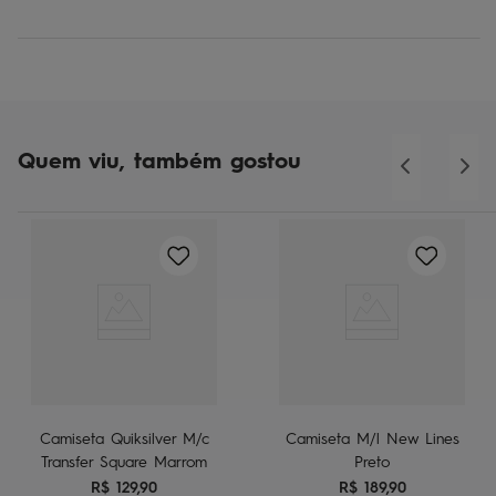
Quem viu, também gostou
Camiseta Quiksilver M/c
Camiseta M/l New Lines
Transfer Square Marrom
Preto
R$
129
,
90
R$
189
,
90