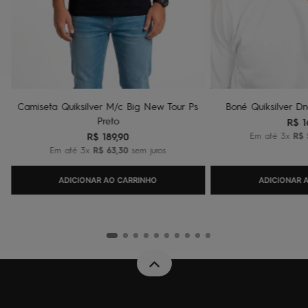
Camiseta Quiksilver M/c Big New Tour Ps
Boné Quiksilver Dn
Preto
R$
1
R$
189
,
90
Em até
3
x
R$
Em até
3
x
R$
63
,
30
sem juros
ADICIONAR AO CARRINHO
ADICIONAR 