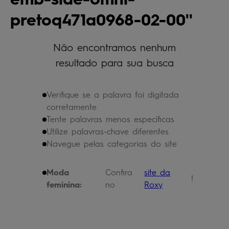
bermuda
5
º
pretoq471a0968-02-00
óculos
6
º
jaqueta
Não encontramos nenhum
7
º
resultado para sua busca
boardshort
8
º
chinelo
9
º
Verifique se a palavra foi digitada
calça
10
º
corretamente
Tente palavras menos específicas
Utilize palavras-chave diferentes
Navegue pelas categorias do site
Moda
Confira
site da
!
feminina:
no
Roxy