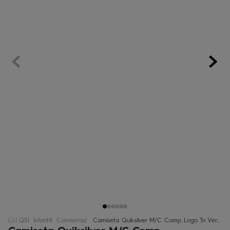
regata
5
º
óculos
6
º
jaqueta
7
º
boardshort
8
º
chinelo
9
º
calça
10
º
QS
Infantil
Camisetas
Camiseta Quiksilver M/C Comp Logo Tn Verde