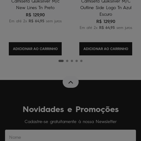
Camiseta Quiksilver M/c
Camiseta Quiksilver M/C
New Lines Tn Preto
Outline Side Logo Tn Azul
Escuro
R$
129
,
90
Em até
2
x
R$
64
,
95
sem juros
R$
129
,
90
Em até
2
x
R$
64
,
95
sem juros
ADICIONAR AO CARRINHO
ADICIONAR AO CARRINHO
Novidades e Promoções
Cadastre-se gratuitamente à nossa Newsletter