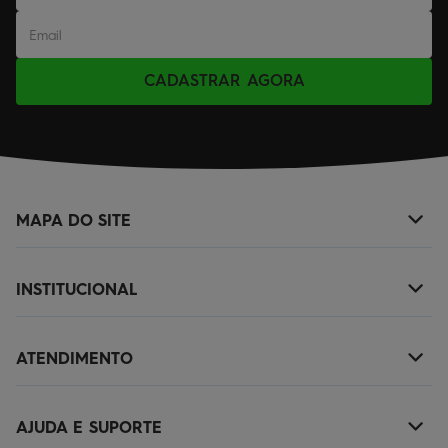
CADASTRAR AGORA
MAPA DO SITE
+
NOVIDADES
INSTITUCIONAL
+
MASCULINO
SOBRE NÓS
KIDS
ATENDIMENTO
+
TROCAS E DEVOLUÇÕES
ACESSÓRIOS
(11)2010-1029
POLÍTICA DE ENTREGA
OUTLET
AJUDA E SUPORTE
+
SAC@QUIKSILVER.COM.BR