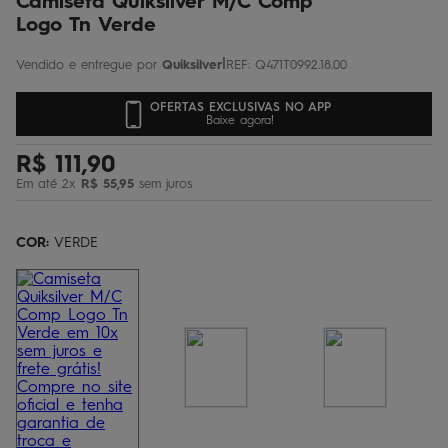
Camiseta Quiksilver M/C Comp
Logo Tn Verde
|
Quiksilver
REF
:
Q471T0992.18.00
OFERTAS EXCLUSIVAS NO APP
Baixe agora!
R$
111
,
90
Em até
2
x
R$
55
,
95
sem juros
COR:
VERDE