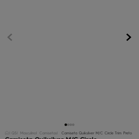
bermuda
5
º
óculos
6
º
jaqueta
7
º
boardshort
8
º
chinelo
9
º
calça
10
º
QS
Masculino
Camisetas
Camiseta Quiksilver M/C Circle Trim Preto