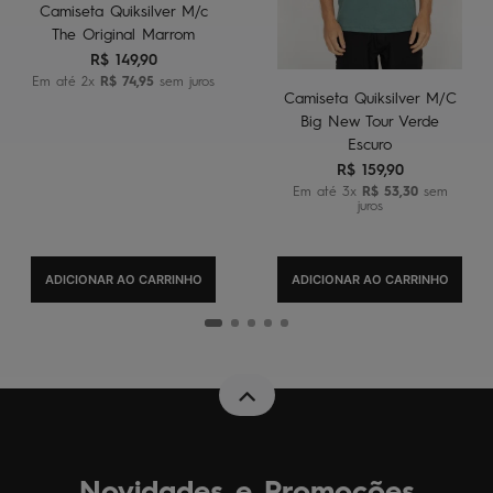
Camiseta Quiksilver M/c
The Original Marrom
R$
149
,
90
Em até
2
x
R$
74
,
95
sem juros
Camiseta Quiksilver M/C
Big New Tour Verde
Escuro
R$
159
,
90
Em até
3
x
R$
53
,
30
sem
juros
ADICIONAR AO CARRINHO
ADICIONAR AO CARRINHO
Novidades e Promoções