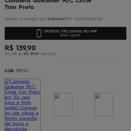
Camiseta Quiksilver M/C Circle
Trim Preto
|
Quiksilver
REF
:
Q471A1038.02.00
OFERTAS EXCLUSIVAS NO APP
Baixe agora!
R$
139
,
90
Em até
2
x
R$
69
,
95
sem juros
COR:
PRETO