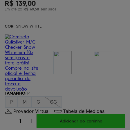
R$
139
,
00
bermuda
5
º
Em até
2
x
R$
69
,
50
sem juros
óculos
6
º
jaqueta
COR:
7
SNOW WHITE
º
boardshort
8
º
chinelo
9
º
calça
10
º
TAMANHO
:
P
P
M
G
GG
Provador Virtual
Tabela de Medidas
Adicionar ao carrinho