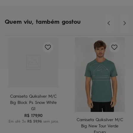
Quem viu, também gostou
Camiseta Quiksilver M/C
Big Block Ps Snow White
G1
R$
179
,
90
Camiseta Quiksilver M/C
Em até
3
x
R$
59
,
96
sem juros
Big New Tour Verde
Escuro