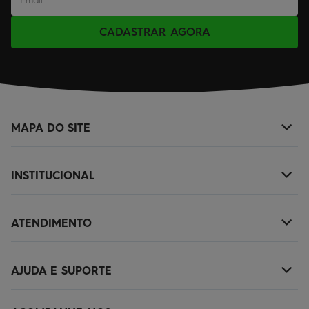
CADASTRAR AGORA
MAPA DO SITE
+
NOVIDADES
INSTITUCIONAL
+
MASCULINO
SOBRE NÓS
KIDS
ATENDIMENTO
+
TROCAS E DEVOLUÇÕES
ACESSÓRIOS
(11)2010-1029
POLÍTICA DE ENTREGA
OUTLET
AJUDA E SUPORTE
+
SAC@QUIKSILVER.COM.BR
POLÍTICA DE PRIVACIDADE
PERGUNTAS FREQUENTES
FALE CONOSCO