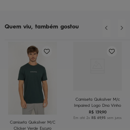
Quem viu, também gostou
Camiseta Quiksilver M/c
Impaired Logo Dna Vinho
R$
139
,
90
Em até
2
x
R$
69
,
95
sem juros
Camiseta Quiksilver M/C
Clicker Verde Escuro