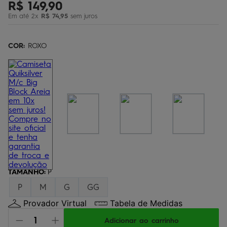
R$
149
,
90
bermuda
5
º
Em até
2
x
R$
74
,
95
sem juros
óculos
6
º
jaqueta
COR:
7
ROXO
º
boardshort
8
º
chinelo
9
º
calça
10
º
TAMANHO
:
P
P
M
G
GG
Provador Virtual
Tabela de Medidas
Adicionar ao carrinho