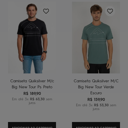
Camiseta Quiksilver M/c
Camiseta Quiksilver M/C
Big New Tour Ps Preto
Big New Tour Verde
Escuro
R$
189
,
90
Em até
3
x
R$
63
,
30
sem
R$
159
,
90
juros
Em até
3
x
R$
53
,
30
sem
juros