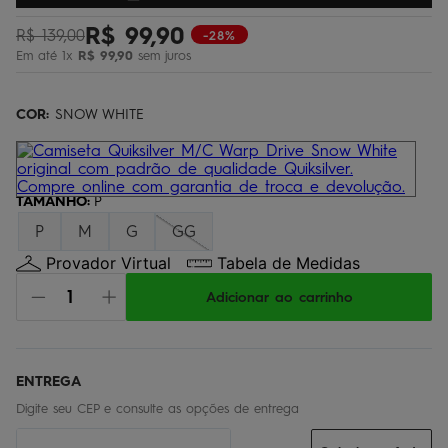
bermuda
5
º
R$
99
,
90
R$
139
,
00
-28%
óculos
6
º
Em até
1
x
R$
99
,
90
sem juros
jaqueta
7
º
COR:
SNOW WHITE
boardshort
8
º
chinelo
9
º
calça
10
º
TAMANHO
:
P
P
M
G
GG
Provador Virtual
Tabela de Medidas
Adicionar ao carrinho