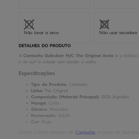
Não lavar a seco
Não usar secadora
DETALHES DO PRODUTO
A
Camiseta Quiksilver M/C The Original Areia
é o básico 
ir do surf à cidade sem perder o estilo.
Especificações
Tipo de Produto:
Camiseta
Linha:
The Original
Composição (Material Principal):
100% Algodão
Manga:
Curta
Gênero:
Masculino
Numeração:
Adulto
Cor:
Bege
Confira a linha completa de
Camisetas
originais da Quiksilve