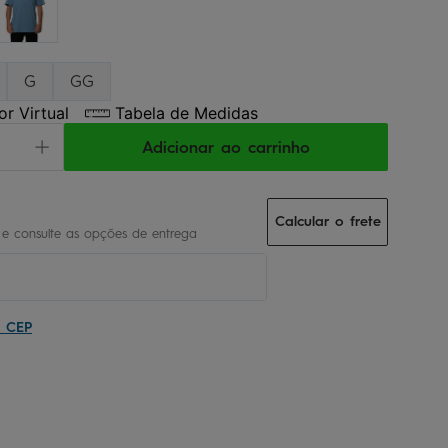
G
GG
r Virtual
Tabela de Medidas
Adicionar ao carrinho
Calcular o frete
u CEP