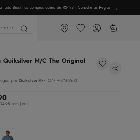
meira vez aqui? Garanta
10% OFF
em sua 1ª compra
ndo?
 Quiksilver M/C The Original
|
Quiksilver
REF
:
Q471A0741.05.00
90
74
,
95
sem juros