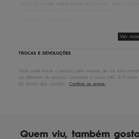
Você está na
loja online oficial
da Quiksilver. Aqui, você en
compromisso que só a Quiksilver tem a oferecer!
Quiksilver® |
STAY HIGH!
🌊
Ver mai
TROCAS E DEVOLUÇÕES
Você pode trocar o produto pelo mesmo, de cor e/ou tamanh
ser diferente do anúncio, comunicar o nosso SAC. A 1ª troca 
30 (trinta) dias corridos...
Confiras as regras.
Quem viu, também gost