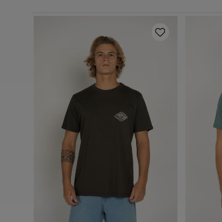
e Front
P
M
G
GG
Adicionar ao carrinho
A