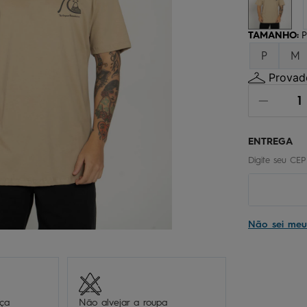
chinelo
9
º
calça
10
º
TAMANHO
:
P
P
M
Provado
Não sei me
eça
Não alvejar a roupa