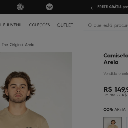
nas compras acima de R$499 | Consulte as Regras
Sua pri
O que está procura
L E JUVENIL
COLEÇÕES
OUTLET
termos mais buscados
 The Original Areia
bone
1
º
Camiseta
moletom
2
º
Areia
camiseta
3
º
bermuda
4
º
R$
149
,
regata
5
º
Em até
2
x
R$
óculos
6
º
jaqueta
7
º
COR:
AREIA
boardshort
8
º