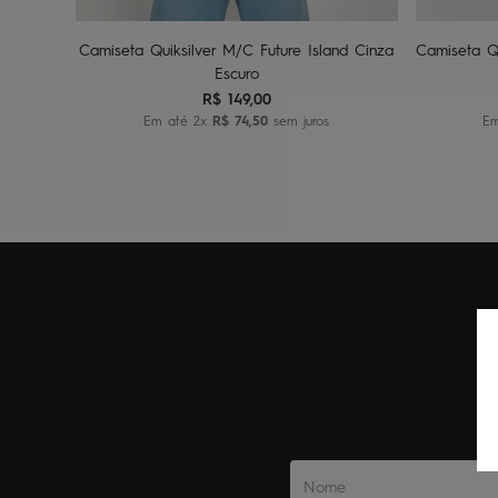
Camiseta Quiksilver M/C Future Island Cinza
Camiseta Q
Escuro
R$
149
,
00
Em até
2
x
R$
74
,
50
sem juros
E