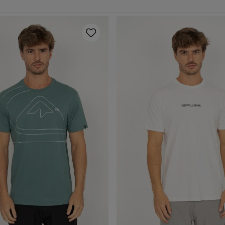
P
M
G
GG
P
M
G
GG
dicionar ao carrinho
Adicionar ao carrin