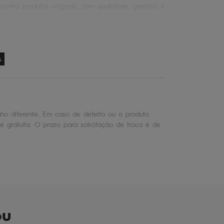
contra produtos originais, com qualidade, garantia e
s
o diferente. Em caso de defeito ou o produto
é gratuita. O prazo para solicitação de troca é de
ou