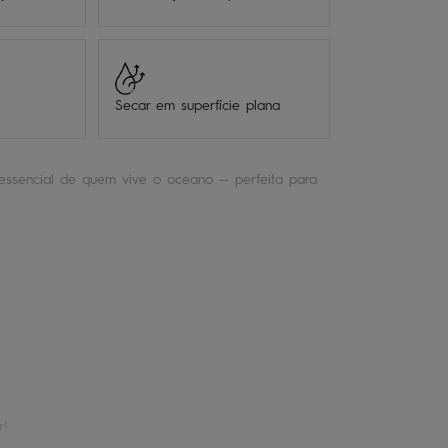
Secar em superfície plana
essencial de quem vive o oceano — perfeita para
r!